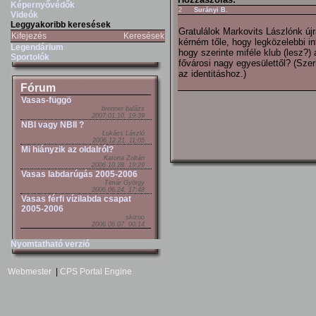
Képernyővédők
2
Surányi B.
Videók
Leggyakoribb keresések
Gratulálok Markovits Lászlónk új
Kifejezés
Keresések
kérném tőle, hogy legközelebbi i
Legendárium
hogy szerinte miféle klub (lesz?)
Sportolók
fővárosi nagy egyesülettől? (Sze
az identitáshoz.)
Fórum
Vasas-függö
brenner balázs
2007.01.10. 19:39
NBI vagy NBII ?
Lukács László
2006.12.21. 11:05
Mi hiányzik az oldalról?
Katona Zoltán
2006.10.28. 19:29
Vasas labdarúgás 2005-2006
Timár György
2006.06.24. 17:48
Vasas férfi vízilabda csapat
2005-2006
skizoo
2006.06.07. 00:14
Nyomtatható verzió
Webmester
|
CPS Portal Engine