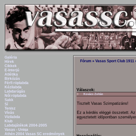
Galéria
Fórum
»
Vasas Sport Club 1911
Hírek
Cikkek
E-Interjú
Atlétika
Birkózás
Férfi röplabda
Kézilabda
Válaszok:
Labdarúgás
3
Kovács Zoltán
Női röplabda
Sakk
Tisztelt Vasas Szimpatizáns!
Sí
Tenisz
Ez a kérdés eléggé összetett. Az
Vívás
Vizilabda
egyeztetett időpontban személye
Klub
Labdajátékok 2004-2005
Vasas - Uniqa
Athén 2004 Vasas SC eredmények
Hozzászólás: