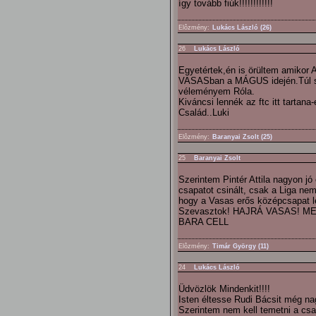
így tovább fiúk!!!!!!!!!!!!
Elôzmény:
Lukács László (26)
26
Lukács László
Egyetértek,én is örültem amikor 
VASASban a MÁGUS idején.Túl szé
véleményem Róla.
Kiváncsi lennék az ftc itt tartan
Család..Luki
Elôzmény:
Baranyai Zsolt (25)
25
Baranyai Zsolt
Szerintem Pintér Attila nagyon jó
csapatot csinált, csak a Liga nem
hogy a Vasas erős középcsapat le
Szevasztok! HAJRÁ VASAS! 
BARA CELL
Elôzmény:
Timár György (11)
24
Lukács László
Üdvözlök Mindenkit!!!!
Isten éltesse Rudi Bácsit még n
Szerintem nem kell temetni a csa