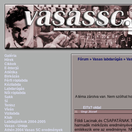
Galéria
Fórum
»
Vasas labdarúgás
»
Va
Hírek
Cikkek
E-Interjú
Atlétika
Birkózás
Férfi röplabda
Kézilabda
Labdarúgás
Női röplabda
A téma zárolva van. Nem szólhat h
Sakk
Sí
Tenisz
El?z? oldal
Vívás
31
Ungi József
Vizilabda
Klub
Földi Lacinak,és CSAPATÁNAK.T
Labdajátékok 2004-2005
harmadik mérkőzés eredményével 
Vasas - Uniqa
emlékezik erre az eredményr
Athén 2004 Vasas SC eredmények