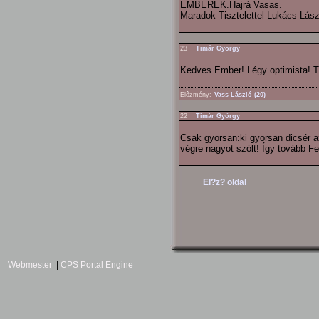
EMBEREK.Hajrá Vasas.
Maradok Tisztelettel Lukács Lász
23
Timár György
Kedves Ember! Légy optimista!
Elôzmény:
Vass László (20)
22
Timár György
Csak gyorsan:ki gyorsan dicsér a
végre nagyot szólt! Így tovább F
El?z? oldal
Webmester
|
CPS Portal Engine