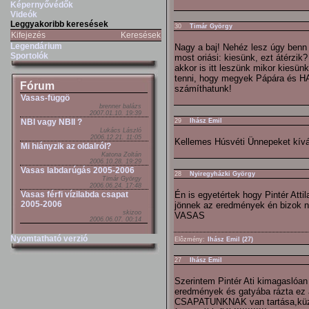
Képernyővédők
Videók
Leggyakoribb keresések
30
Timár György
Kifejezés
Keresések
Legendárium
Nagy a baj! Nehéz lesz úgy benn
Sportolók
most oriási: kiesünk, ezt átérzik?
akkor is itt leszünk mikor kiesü
tenni, hogy megyek Pápára és 
Fórum
számíthatunk!
Vasas-függö
brenner balázs
2007.01.10. 19:39
NBI vagy NBII ?
29
Ihász Emil
Lukács László
2006.12.21. 11:05
Kellemes Húsvéti Ünnepeket kívá
Mi hiányzik az oldalról?
Katona Zoltán
2006.10.28. 19:29
Vasas labdarúgás 2005-2006
28
Nyiregyházki György
Timár György
2006.06.24. 17:48
Vasas férfi vízilabda csapat
Én is egyetértek hogy Pintér Atti
2005-2006
jönnek az eredmények én bizok n
skizoo
VASAS
2006.06.07. 00:14
Nyomtatható verzió
Elôzmény:
Ihász Emil (27)
27
Ihász Emil
Szerintem Pintér Ati kimagaslóa
eredmények és gatyába rázta ez 
CSAPATUNKNAK van tartása,küzdős