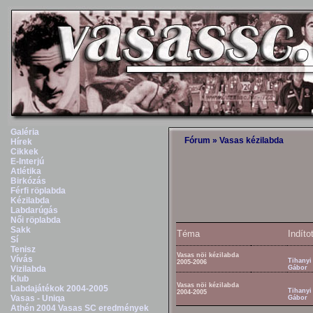
Galéria
Fórum
»
Vasas kézilabda
Hírek
Cikkek
E-Interjú
Atlétika
Birkózás
Férfi röplabda
Kézilabda
Labdarúgás
Női röplabda
Sakk
Téma
Indíto
Sí
Tenisz
Vasas nöi kézilabda
Vívás
Tihanyi
2005-2006
Vizilabda
Gábor
Klub
Vasas nöi kézilabda
Labdajátékok 2004-2005
Tihanyi
2004-2005
Vasas - Uniqa
Gábor
Athén 2004 Vasas SC eredmények