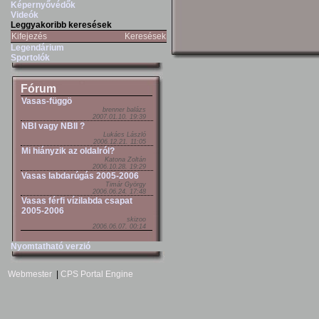
Képernyővédők
Videók
Leggyakoribb keresések
Kifejezés
Keresések
Legendárium
Sportolók
Fórum
Vasas-függö
brenner balázs
2007.01.10. 19:39
NBI vagy NBII ?
Lukács László
2006.12.21. 11:05
Mi hiányzik az oldalról?
Katona Zoltán
2006.10.28. 19:29
Vasas labdarúgás 2005-2006
Timár György
2006.06.24. 17:48
Vasas férfi vízilabda csapat
2005-2006
skizoo
2006.06.07. 00:14
Nyomtatható verzió
Webmester
|
CPS Portal Engine