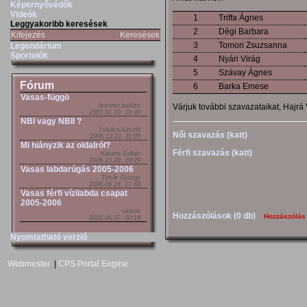
Képernyővédők
Videók
1
Triffa Ágnes
Leggyakoribb keresések
2
Dégi Barbara
Kifejezés
Keresések
3
Tomori Zsuzsanna
Legendárium
Sportolók
4
Nyári Virág
5
Szávay Ágnes
Fórum
6
Barka Emese
Vasas-függö
Várjuk további szavazataikat, Hajrá
brenner balázs
2007.01.10. 19:39
NBI vagy NBII ?
Lukács László
Női szavazás (katt)
2006.12.21. 11:05
Mi hiányzik az oldalról?
Férfi szavazás (katt)
Katona Zoltán
2006.10.28. 19:29
Vasas labdarúgás 2005-2006
Timár György
2006.06.24. 17:48
Vasas férfi vízilabda csapat
2005-2006
skizoo
Hozzászólások (0 db)
Hozzászólás
2006.06.07. 00:14
Nyomtatható verzió
Webmester
|
CPS Portal Engine