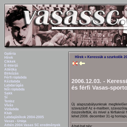
Galéria
Hírek
» Keressük a szurkolók 200
Hírek
Cikkek
E-Interjú
Atlétika
Birkózás
Férfi röplabda
2006.12.03. - Keress
Kézilabda
Labdarúgás
és férfi Vasas-sporto
Női röplabda
Sakk
Sí
Tenisz
Új alapszabályunknak megfelelően
Vívás
szavazást! Az e-mailben, szavazól
Vizilabda
összesítettük, és mivel a férfiaknál
Klub
lehet 2006. december 31-ig honlapu
Labdajátékok 2004-2005
Vasas - Uniqa
Athén 2004 Vasas SC eredmények
A hat-hat név: