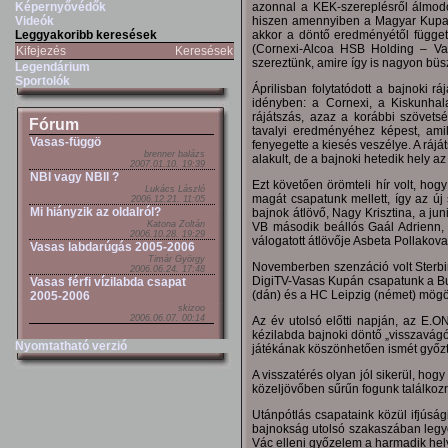
azonnal a KEK-szereplésről álmodoz
Képernyővédők
hiszen amennyiben a Magyar Kupa 
Videók
akkor a döntő eredményétől függet
Leggyakoribb keresések
(Cornexi-Alcoa HSB Holding – Vas
Kifejezés
Keresések
szereztünk, amire így is nagyon büs
Legendárium
Sportolók
Áprilisban folytatódott a bajnoki 
idényben: a Cornexi, a Kiskunhal
rájátszás, azaz a korábbi szövetsé
Fórum
tavalyi eredményéhez képest, ami
Vasas-függö
fenyegette a kiesés veszélye. A ráj
brenner balázs
alakult, de a bajnoki hetedik hely a
2007.01.10. 19:39
NBI vagy NBII ?
Ezt követően örömteli hír volt, hog
Lukács László
magát csapatunk mellett, így az új 
2006.12.21. 11:05
Mi hiányzik az oldalról?
bajnok átlövő, Nagy Krisztina, a jun
Katona Zoltán
VB második beállós Gaál Adrienn, 
2006.10.28. 19:29
válogatott átlövője Asbeta Pollakova
Vasas labdarúgás 2005-2006
Timár György
Novemberben szenzáció volt Sterb
2006.06.24. 17:48
DigiTV-Vasas Kupán csapatunk a Bu
Vasas férfi vízilabda csapat
(dán) és a HC Leipzig (német) mögöt
2005-2006
skizoo
2006.06.07. 00:14
Az év utolsó előtti napján, az E.
kézilabda bajnoki döntő „visszavág
Nyomtatható verzió
játékának köszönhetően ismét győ
A visszatérés olyan jól sikerül, ho
közeljövőben sűrűn fogunk találko
Utánpótlás csapataink közül ifjús
bajnokság utolsó szakaszában legyőz
Vác elleni győzelem a harmadik hely