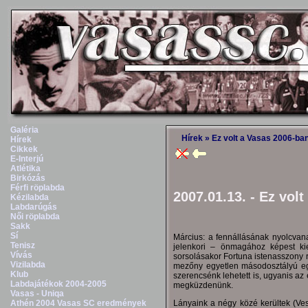
Galéria
Hírek
» Ez volt a Vasas 2006-ban
Hírek
Cikkek
E-Interjú
Atlétika
Birkózás
Férfi röplabda
2007.01.13. - Ez vol
Kézilabda
Labdarúgás
Női röplabda
Sakk
Sí
Március: a fennállásának nyolcva
Tenisz
jelenkori – önmagához képest k
Vívás
sorsolásakor Fortuna istenasszony r
Vizilabda
mezőny egyetlen másodosztályú egy
Klub
szerencsénk lehetett is, ugyanis az 
Labdajátékok 2004-2005
megküzdenünk.
Vasas - Uniqa
Lányaink a négy közé kerültek (V
Athén 2004 Vasas SC eredmények