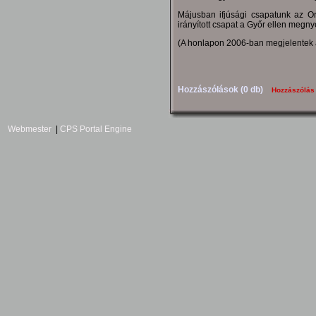
Májusban ifjúsági csapatunk az Or
irányított csapat a Győr ellen megny
(A honlapon 2006-ban megjelentek 
Hozzászólások (0 db)
Hozzászólás
Webmester
|
CPS Portal Engine