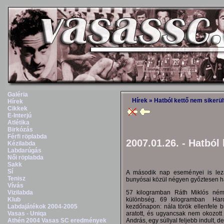
Galéria
Hírek
» Hatból kettő nem sikerül
Hírek
Cikkek
E-Interjú
Atlétika
Birkózás
Férfi röplabda
2007.01.26. - Hatból
Kézilabda
Labdarúgás
Női röplabda
Sakk
Sí
A második nap eseményei is leza
Tenisz
bunyósai közül négyen győztesen hagy
Vívás
57 kilogramban Ráth Miklós német
Vizilabda
különbség. 69 kilogramban Harcs
Klub
kezdőnapon: nála török ellenfele 
Labdajátékok 2004-2005
aratott, és ugyancsak nem okozott
Vasas - Uniqa
András, egy súllyal feljebb indult, 
Athén 2004 Vasas SC eredmények