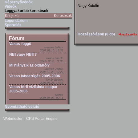
Képernyővédők
Nagy Katalin
Videók
Leggyakoribb keresések
Kifejezés
Keresések
Legendárium
Sportolók
Hozzászólások (0 db)
Hozzászólás
Fórum
Vasas-függö
brenner balázs
2007.01.10. 19:39
NBI vagy NBII ?
Lukács László
2006.12.21. 11:05
Mi hiányzik az oldalról?
Katona Zoltán
2006.10.28. 19:29
Vasas labdarúgás 2005-2006
Timár György
2006.06.24. 17:48
Vasas férfi vízilabda csapat
2005-2006
skizoo
2006.06.07. 00:14
Nyomtatható verzió
Webmester
|
CPS Portal Engine