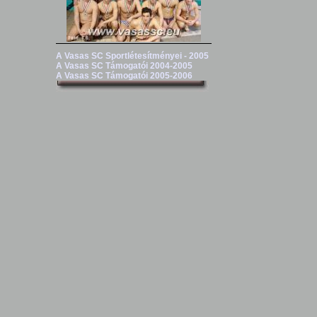
A Vasas SC Sportlétesítményei - 2005
A Vasas SC Támogatói 2004-2005
A Vasas SC Támogatói 2005-2006