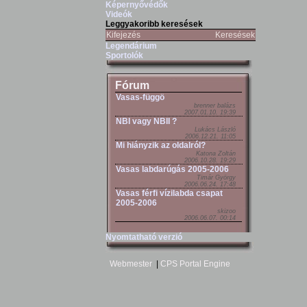
Képernyővédők
Videók
Leggyakoribb keresések
Kifejezés
Keresések
Legendárium
Sportolók
Fórum
Vasas-függö
brenner balázs
2007.01.10. 19:39
NBI vagy NBII ?
Lukács László
2006.12.21. 11:05
Mi hiányzik az oldalról?
Katona Zoltán
2006.10.28. 19:29
Vasas labdarúgás 2005-2006
Timár György
2006.06.24. 17:48
Vasas férfi vízilabda csapat
2005-2006
skizoo
2006.06.07. 00:14
Nyomtatható verzió
Webmester
|
CPS Portal Engine