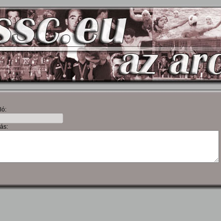
ló:
ás: