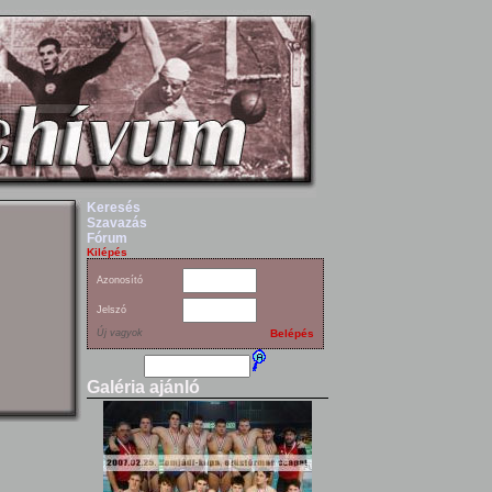
Keresés
Szavazás
Fórum
Kilépés
Azonosító
Jelszó
Új vagyok
Belépés
Galéria ajánló