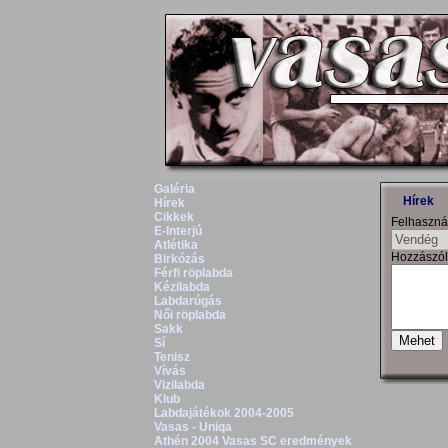
Galéria
Hírek
Hírek
Cikkek
Felhaszná
E-Interjú
Atlétika
Hozzászól
Birkózás
Férfi röplabda
Kézilabda
Labdarúgás
Női röplabda
Sakk
Sí
Tenisz
Vívás
Vizilabda
Klub
Labdajátékok 2004-2005
Vasas - Uniqa
Athén 2004 Vasas SC eredmények