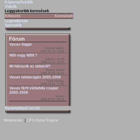
Képernyővédők
Videók
Leggyakoribb keresések
Kifejezés
Keresések
Legendárium
Sportolók
Fórum
Vasas-függö
brenner balázs
2007.01.10. 19:39
NBI vagy NBII ?
Lukács László
2006.12.21. 11:05
Mi hiányzik az oldalról?
Katona Zoltán
2006.10.28. 19:29
Vasas labdarúgás 2005-2006
Timár György
2006.06.24. 17:48
Vasas férfi vízilabda csapat
2005-2006
skizoo
2006.06.07. 00:14
Nyomtatható verzió
Webmester
|
CPS Portal Engine