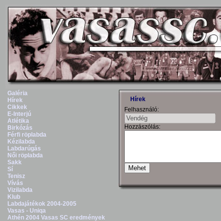
Galéria
Hírek
Hírek
Cikkek
Felhasználó:
E-Interjú
Atlétika
Hozzászólás:
Birkózás
Férfi röplabda
Kézilabda
Labdarúgás
Női röplabda
Sakk
Sí
Tenisz
Vívás
Vizilabda
Klub
Labdajátékok 2004-2005
Vasas - Uniqa
Athén 2004 Vasas SC eredmények