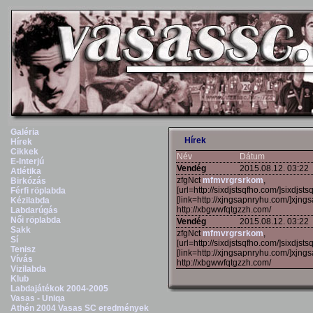
Galéria
Hírek
Hírek
Cikkek
Név
Dátum
E-Interjú
Vendég
2015.08.12. 03:22
Atlétika
zfgNct
mfmvrgrsrkom
,
Birkózás
[url=http://sixdjstsqfho.com/]sixdjstsq
Férfi röplabda
[link=http://xjngsapnryhu.com/]xjngs
Kézilabda
http://xbgwwfqtgzzh.com/
Labdarúgás
Női röplabda
Vendég
2015.08.12. 03:22
Sakk
zfgNct
mfmvrgrsrkom
,
Sí
[url=http://sixdjstsqfho.com/]sixdjstsq
Tenisz
[link=http://xjngsapnryhu.com/]xjngs
Vívás
http://xbgwwfqtgzzh.com/
Vizilabda
Klub
Labdajátékok 2004-2005
Vasas - Uniqa
Athén 2004 Vasas SC eredmények