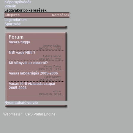
Képernyővédők
Videók
Leggyakoribb keresések
Kifejezés
Keresések
Legendárium
Sportolók
Fórum
Vasas-függö
brenner balázs
2007.01.10. 19:39
NBI vagy NBII ?
Lukács László
2006.12.21. 11:05
Mi hiányzik az oldalról?
Katona Zoltán
2006.10.28. 19:29
Vasas labdarúgás 2005-2006
Timár György
2006.06.24. 17:48
Vasas férfi vízilabda csapat
2005-2006
skizoo
2006.06.07. 00:14
Nyomtatható verzió
Webmester
|
CPS Portal Engine