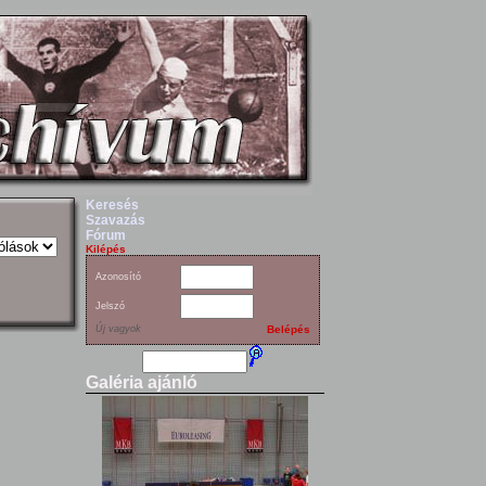
Keresés
Szavazás
Fórum
Kilépés
Azonosító
Jelszó
Új vagyok
Belépés
Galéria ajánló