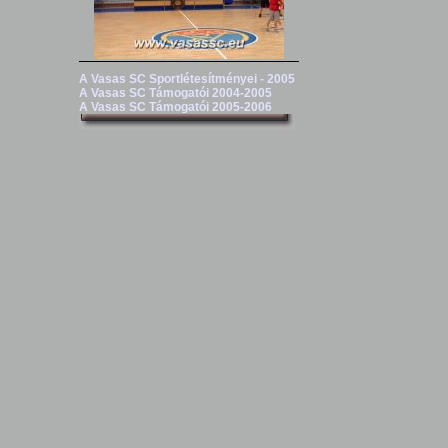
A Vasas SC Sportlétesítményei - 2005
A Vasas SC Támogatói 2004-2005
A Vasas SC Támogatói 2005-2006