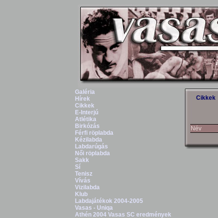
Galéria
Cikkek
Hírek
Cikkek
E-Interjú
Atlétika
Birkózás
Név
Férfi röplabda
Kézilabda
Labdarúgás
Női röplabda
Sakk
Sí
Tenisz
Vívás
Vizilabda
Klub
Labdajátékok 2004-2005
Vasas - Uniqa
Athén 2004 Vasas SC eredmények