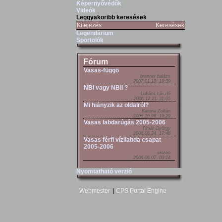
Képernyővédők
Videók
Leggyakoribb keresések
Kifejezés
Keresések
Legendárium
Sportolók
Fórum
Vasas-függö
brenner balázs
2007.01.10. 19:39
NBI vagy NBII ?
Lukács László
2006.12.21. 11:05
Mi hiányzik az oldalról?
Katona Zoltán
2006.10.28. 19:29
Vasas labdarúgás 2005-2006
Timár György
2006.06.24. 17:48
Vasas férfi vízilabda csapat
2005-2006
skizoo
2006.06.07. 00:14
Nyomtatható verzió
Webmester
|
CPS Portal Engine