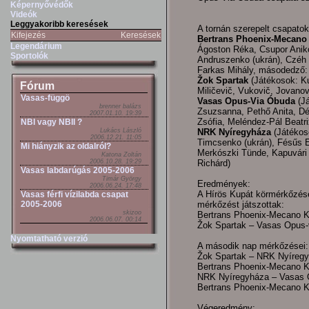
Képernyővédők
Videók
Leggyakoribb keresések
A tornán szerepelt csapatok
Kifejezés
Keresések
Bertrans Phoenix-Mecano
Legendárium
Ágoston Réka, Csupor Anikó,
Sportolók
Andruszenko (ukrán), Czéh 
Farkas Mihály, másodedző: 
Žok Spartak
(Játékosok: Kuj
Fórum
Miličevič, Vukovič, Jovano
Vasas-függö
Vasas Opus-Via Óbuda
(Já
brenner balázs
Zsuzsanna, Pethő Anita, D
2007.01.10. 19:39
Zsófia, Meléndez-Pál Beatr
NBI vagy NBII ?
Lukács László
NRK Nyíregyháza
(Játékoso
2006.12.21. 11:05
Timcsenko (ukrán), Fésűs Er
Mi hiányzik az oldalról?
Merkószki Tünde, Kapuvári 
Katona Zoltán
2006.10.28. 19:29
Richárd)
Vasas labdarúgás 2005-2006
Timár György
Eredmények:
2006.06.24. 17:48
A Hírös Kupát körmérkőzése
Vasas férfi vízilabda csapat
2005-2006
mérkőzést játszottak:
skizoo
Bertrans Phoenix-Mecano KR
2006.06.07. 00:14
Žok Spartak – Vasas Opus-vi
Nyomtatható verzió
A második nap mérkőzései:
Žok Spartak – NRK Nyíregyhá
Bertrans Phoenix-Mecano KR
NRK Nyíregyháza – Vasas Op
Bertrans Phoenix-Mecano KR
Végeredmény: