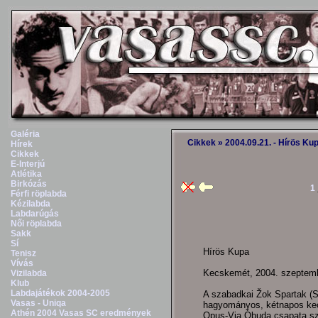
Galéria
Cikkek
» 2004.09.21. - Hírös Ku
Hírek
Cikkek
E-Interjú
Atlétika
Birkózás
1
Férfi röplabda
Kézilabda
Labdarúgás
Női röplabda
Sakk
Sí
Hírös Kupa
Tenisz
Vívás
Kecskemét, 2004. szeptemb
Vizilabda
Klub
Labdajátékok 2004-2005
A szabadkai Žok Spartak (S
Vasas - Uniqa
hagyományos, kétnapos kec
Athén 2004 Vasas SC eredmények
Opus-Via Óbuda csapata sze