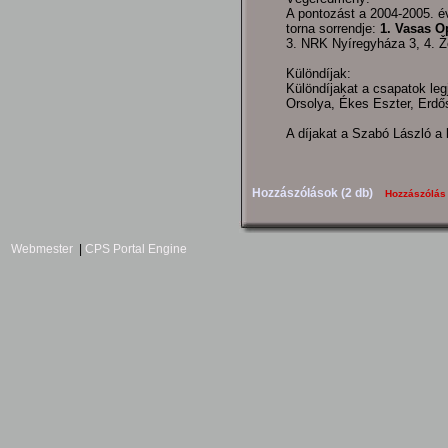
A pontozást a 2004-2005. év
torna sorrendje:
1. Vasas O
3. NRK Nyíregyháza 3, 4. Ž
Különdíjak:
Különdíjakat a csapatok leg
Orsolya, Ékes Eszter, Erdő
A díjakat a Szabó László a 
Hozzászólások (2 db)
Hozzászólás
Webmester
|
CPS Portal Engine