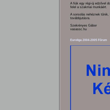
A fiúk egy régi-új edzővel 
felel a szakmai munkáért.
A sorsolás nehéznek tűnik,
továbbjutásra.
Szekrényes Gábor
vasassc.hu
Euroliga 2004-2005 Fórum