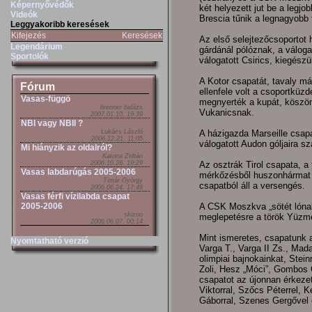
Képernyővédők
két helyezett jut be a legjo
Videók
Brescia tűnik a legnagyobb 
Leggyakoribb keresések
Kifejezés
Keresések
Az első selejtezőcsoportot h
Legendárium
gárdánál pólóznak, a válogat
Sportolók
válogatott Csirics, kiegész
A Kotor csapatát, tavaly m
Fórum
ellenfele volt a csoportküz
Vasas-függö
megnyerték a kupát, köszön
brenner balázs
Vukanicsnak.
2007.01.10. 19:39
NBI vagy NBII ?
Lukács László
A házigazda Marseille csapa
2006.12.21. 11:05
válogatott Audon góljaira s
Mi hiányzik az oldalról?
Katona Zoltán
2006.10.28. 19:29
Az osztrák Tirol csapata, 
Vasas labdarúgás 2005-2006
mérkőzésből huszonhármat 
Timár György
csapatból áll a versengés.
2006.06.24. 17:48
Vasas férfi vízilabda csapat
2005-2006
A CSK Moszkva „sötét lónak
skizoo
meglepetésre a török Yüzme
2006.06.07. 00:14
Mint ismeretes, csapatunk 
Nyomtatható verzió
Varga T., Varga II Zs., Mad
olimpiai bajnokainkat, Ste
Zoli, Hesz „Móci”, Gombos 
csapatot az újonnan érkezet
Viktorral, Szőcs Péterrel, K
Gáborral, Szenes Gergővel é