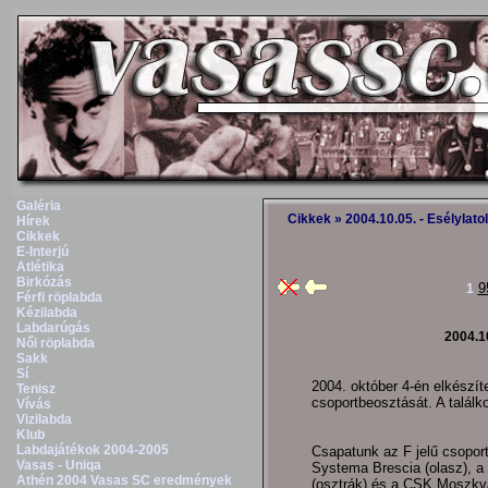
Galéria
Cikkek
» 2004.10.05. - Esélylato
Hírek
Cikkek
E-Interjú
Atlétika
Birkózás
9
1
Férfi röplabda
Kézilabda
Labdarúgás
2004.10
Női röplabda
Sakk
Sí
2004. október 4-én elkészít
Tenisz
csoportbeosztását. A találko
Vívás
Vizilabda
Klub
Labdajátékok 2004-2005
Csapatunk az F jelű csoport
Vasas - Uniqa
Systema Brescia (olasz), a
Athén 2004 Vasas SC eredmények
(osztrák) és a CSK Moszkva 