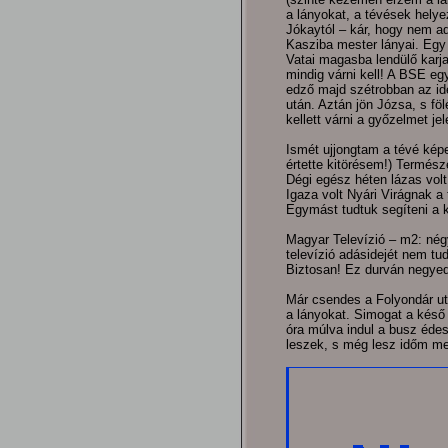
a lányokat, a tévések helye
Jókaytól – kár, hogy nem adt
Kasziba mester lányai. Egy 
Vatai magasba lendülő karja
mindig várni kell! A BSE egy
edző majd szétrobban az ide
után. Aztán jön Józsa, s fö
kellett várni a győzelmet je
Ismét ujjongtam a tévé képe
értette kitörésem!) Termész
Dégi egész héten lázas volt
Igaza volt Nyári Virágnak a
Egymást tudtuk segíteni a kr
Magyar Televízió – m2: négy
televízió adásidejét nem tu
Biztosan! Ez durván negye
Már csendes a Folyondár utc
a lányokat. Simogat a késő
óra múlva indul a busz éde
leszek, s még lesz időm meg