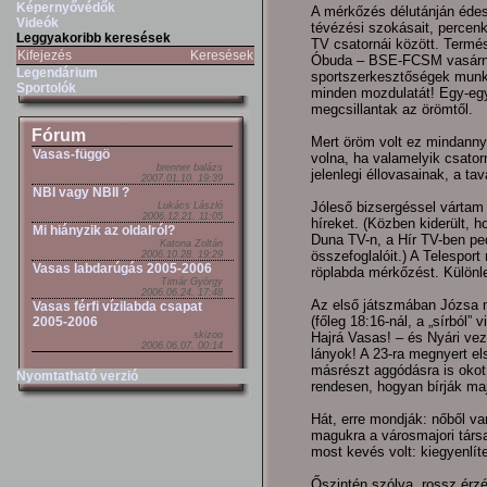
Képernyővédők
A mérkőzés délutánján édes
Videók
tévézési szokásait, percenk
Leggyakoribb keresések
TV csatornái között. Termé
Kifejezés
Keresések
Óbuda – BSE-FCSM vasárnap
Legendárium
sportszerkesztőségek munka
Sportolók
minden mozdulatát! Egy-egy
megcsillantak az örömtől.
Fórum
Mert öröm volt ez mindannyi
Vasas-függö
volna, ha valamelyik csator
brenner balázs
jelenlegi éllovasainak, a t
2007.01.10. 19:39
NBI vagy NBII ?
Jóleső bizsergéssel vártam
Lukács László
2006.12.21. 11:05
híreket. (Közben kiderült, h
Mi hiányzik az oldalról?
Duna TV-n, a Hír TV-ben pe
Katona Zoltán
összefoglalóit.) A Telesport
2006.10.28. 19:29
Vasas labdarúgás 2005-2006
röplabda mérkőzést. Különl
Timár György
2006.06.24. 17:48
Az első játszmában Józsa 
Vasas férfi vízilabda csapat
(főleg 18:16-nál, a „sírból” 
2005-2006
skizoo
Hajrá Vasas! – és Nyári veze
2006.06.07. 00:14
lányok! A 23-ra megnyert el
másrészt aggódásra is okot 
Nyomtatható verzió
rendesen, hogyan bírják majd
Hát, erre mondják: nőből va
magukra a városmajori társ
most kevés volt: kiegyenlít
Őszintén szólva, rossz érzé