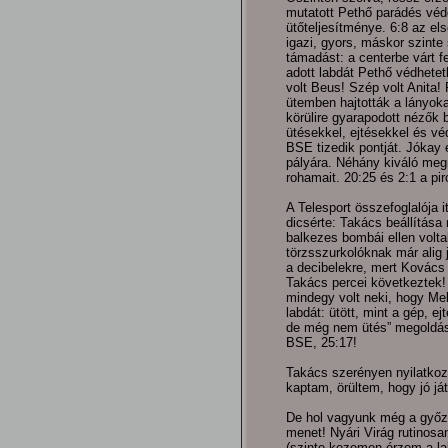
mutatott Pethő parádés véd
ütőteljesítménye. 6:8 az els
igazi, gyors, máskor szint
támadást: a centerbe várt 
adott labdát Pethő védhetet
volt Beus! Szép volt Anita! 
ütemben hajtották a lányoka
körülire gyarapodott nézők b
ütésekkel, ejtésekkel és vé
BSE tizedik pontját. Jókay 
pályára. Néhány kiváló me
rohamait. 20:25 és 2:1 a pir
A Telesport összefoglalója i
dicsérte: Takács beállítása 
balkezes bombái ellen volt
törzsszurkolóknak már alig 
a decibelekre, mert Kovács 
Takács percei következtek!
mindegy volt neki, hogy Me
labdát: ütött, mint a gép, ej
de még nem ütés” megoldásá
BSE, 25:17!
Takács szerényen nyilatkoz
kaptam, örültem, hogy jó j
De hol vagyunk még a győzel
menet! Nyári Virág rutinosa
(szinte kezemen érzem a lab