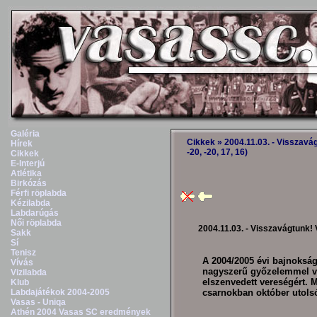
Galéria
Cikkek
» 2004.11.03. - Visszav
Hírek
-20, -20, 17, 16)
Cikkek
E-Interjú
Atlétika
Birkózás
Férfi röplabda
Kézilabda
Labdarúgás
Női röplabda
2004.11.03. - Visszavágtunk!
Sakk
Sí
Tenisz
A 2004/2005 évi bajnokság
Vívás
nagyszerű győzelemmel v
Vizilabda
elszenvedett vereségért. 
Klub
Labdajátékok 2004-2005
csarnokban október utols
Vasas - Uniqa
Athén 2004 Vasas SC eredmények