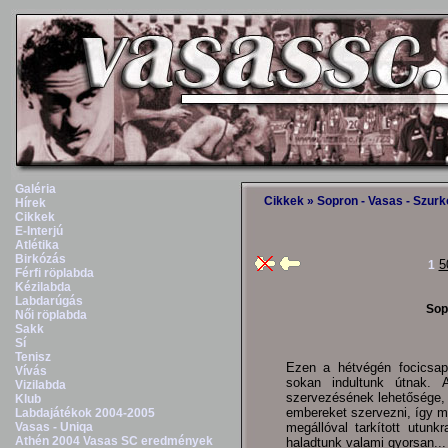
Galéria
Cikkek
» Sopron - Vasas - Szurk
Hírek
Cikkek
E-Interjú
Atlétika
Birkózás
5
1
Férfi röplabda
Kézilabda
Labdarúgás
Sop
Női röplabda
Sakk
Sí
Tenisz
Ezen a hétvégén focicsap
Vívás
sokan indultunk útnak. 
Vizilabda
szervezésének lehetősége, 
Klub
embereket szervezni, így ma
Labdajátékok 2004-2005
Vasas - Uniqa
megállóval tarkított utun
Athén 2004 Vasas SC eredmények
haladtunk valami gyorsan...