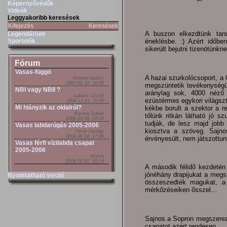
Képernyővédők
Videók
Leggyakoribb keresések
Kifejezés
Keresések
A buszon elkezdtünk tanu
Legendárium
éneklésbe. :) Azért időbe
Sportolók
sikerült bejutni tizenötünkne
Fórum
Vasas-függö
A hazai szurkolócsoport, a 
brenner balázs
2007.01.10. 19:39
megszüntetik tevékenységü
NBI vagy NBII ?
aránylag sok, 4000 néző 
Lukács László
ezüstérmes egykori világszt
2006.12.21. 11:05
Mi hiányzik az oldalról?
kékbe borult a szektor a 
Katona Zoltán
tőlünk ritkán látható jó s
2006.10.28. 19:29
tudják, de lesz majd jobb
Vasas labdarúgás 2005-2006
kiosztva a szöveg. Sajno
Timár György
2006.06.24. 17:48
érvényesült, nem játszottunk
Vasas férfi vízilabda csapat
2005-2006
skizoo
2006.06.07. 00:14
A második félidő kezdetén 
jónéhány drapijukat a meg
Nyomtatható verzió
összeszedték magukat, a 
mérkőzéseiken ősszel...
Sajnos a Sopron megszerezt
csapatot azért rendesen...