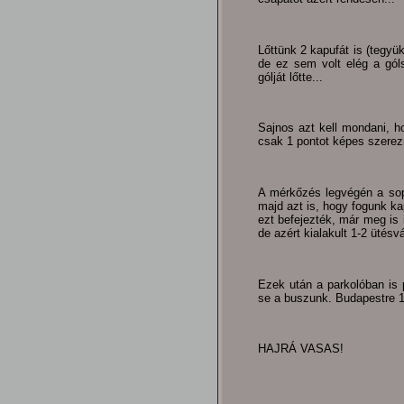
Lőttünk 2 kapufát is (tegyü
de ez sem volt elég a gól
gólját lőtte...
Sajnos azt kell mondani, h
csak 1 pontot képes szerezn
A mérkőzés legvégén a sop
majd azt is, hogy fogunk k
ezt befejezték, már meg is 
de azért kialakult 1-2 ütésvál
Ezek után a parkolóban is
se a buszunk. Budapestre 1/
HAJRÁ VASAS!