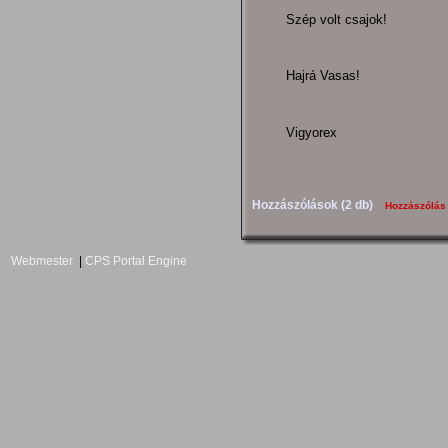
Szép volt csajok!
Hajrá Vasas!
Vigyorex
Hozzászólások (2 db)
Hozzászólás
Webmester
|
CPS Portal Engine