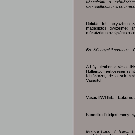
készültünk a mérkőzésr
szerepelhessen ezen a mér
Délután két helyszínen 
magabiztos győzelmet ar
mérkőzésen az újvárosiak e
Bp. Kőbányai Spartacus – D
A Fáy utcában a Vasas-IN
Hullámzó mérkőzésen szinte
felzárkózni, de a sok hib
Vasastól!
Vasas-INVITEL – Lokomotiv
Kiemelkedő teljesítményt nyú
Mocsai Lajos: A horvát E