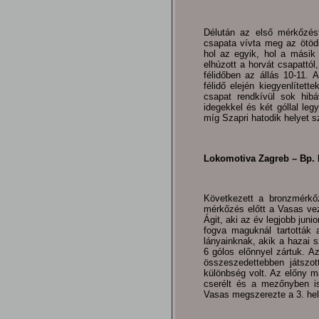
Délután az első mérkőzés
csapata vívta meg az ötödik
hol az egyik, hol a másik 
elhúzott a horvát csapattól,
félidőben az állás 10-11. 
félidő elején kiegyenlítet
csapat rendkívül sok hibá
idegekkel és két góllal le
míg Szapri hatodik helyet 
Lokomotiva Zagreb – Bp. K
Következett a bronzmérkőz
mérkőzés előtt a Vasas veze
Ágit, aki az év legjobb junio
fogva maguknál tartották 
lányainknak, akik a hazai s
6 gólos előnnyel zártuk. A
összeszedettebben játszot
különbség volt. Az előny m
cserélt és a mezőnyben is
Vasas megszerezte a 3. hel