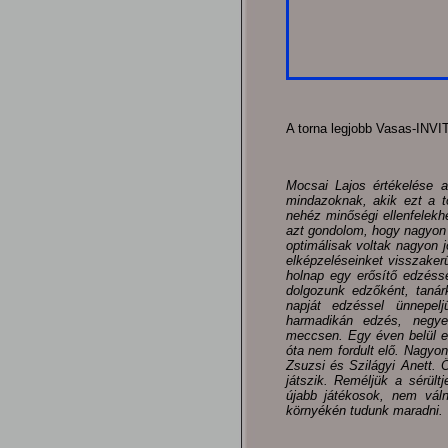
A torna legjobb Vasas-INVI
Mocsai Lajos értékelése a
mindazoknak, akik ezt a t
nehéz minőségi ellenfelekh
azt gondolom, hogy nagyon 
optimálisak voltak nagyon 
elképzeléseinket visszake
holnap egy erősítő edzésse
dolgozunk edzőként, tanár
napját edzéssel ünnepelj
harmadikán edzés, negye
meccsen. Egy éven belül e
óta nem fordult elő. Nagyon
Zsuzsi és Szilágyi Anett. 
játszik. Reméljük a sérül
újabb játékosok, nem vál
környékén tudunk maradni.