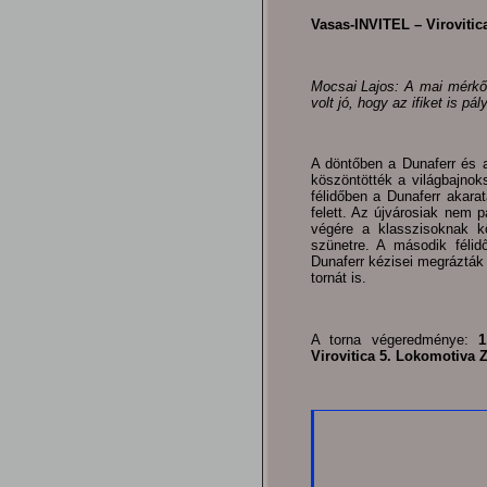
Vasas-INVITEL – Virovitica
Mocsai Lajos: A mai mérkőz
volt jó, hogy az ifiket is pál
A döntőben a Dunaferr és a
köszöntötték a világbajno
félidőben a Dunaferr akara
felett. Az újvárosiak nem p
végére a klasszisoknak k
szünetre. A második félid
Dunaferr kézisei megrázták
tornát is.
A torna végeredménye:
1
Virovitica 5. Lokomotiva 