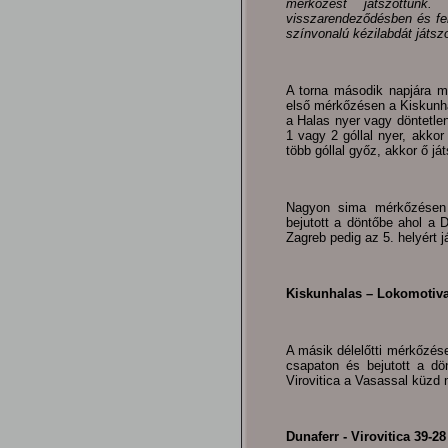
mérkőzést játszottunk.
visszarendeződésben és felá
színvonalú kézilabdát játsz
A torna második napjára m
első mérkőzésen a Kiskunh
a Halas nyer vagy döntetlen
1 vagy 2 góllal nyer, akko
több góllal győz, akkor ő já
Nagyon sima mérkőzésen 
bejutott a döntőbe ahol a D
Zagreb pedig az 5. helyért j
Kiskunhalas – Lokomotiva
A másik délelőtti mérkőzése
csapaton és bejutott a dö
Virovitica a Vasassal küzd 
Dunaferr - Virovitica 39-28