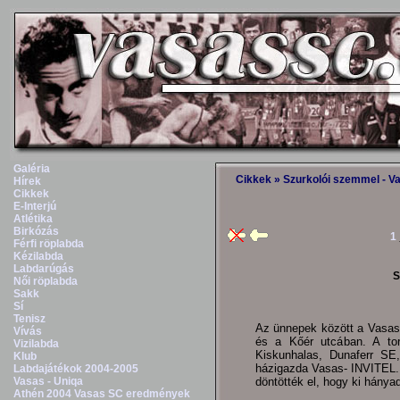
Galéria
Cikkek
» Szurkolói szemmel - V
Hírek
Cikkek
E-Interjú
Atlétika
Birkózás
1
Férfi röplabda
Kézilabda
Labdarúgás
S
Női röplabda
Sakk
Sí
Tenisz
Az ünnepek között a Vasas
Vívás
és a Kőér utcában. A tor
Vizilabda
Kiskunhalas, Dunaferr SE,
Klub
házigazda Vasas- INVITEL. 
Labdajátékok 2004-2005
Vasas - Uniqa
döntötték el, hogy ki hányad
Athén 2004 Vasas SC eredmények