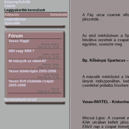
Képernyővédők
Videók
Leggyakoribb keresések
A Fáy utcai csarnok elf
Kifejezés
Keresések
játszották.
Legendárium
Sportolók
Az első mérkőzésen a Spa
Fórum
felváltva vezettek a csapa
Vasas-függö
együttes, szerezte meg.
brenner balázs
2007.01.10. 19:39
NBI vagy NBII ?
Lukács László
2006.12.21. 11:05
Bp. Kőbányai Spartacus – V
Mi hiányzik az oldalról?
Katona Zoltán
2006.10.28. 19:29
Vasas labdarúgás 2005-2006
Timár György
A második mérkőzést a Vas
2006.06.24. 17:48
lányok indiszponáltan, ke
Vasas férfi vízilabda csapat
cserékkel próbálta frissíteni
2005-2006
skizoo
2006.06.07. 00:14
Nyomtatható verzió
Vasas-INVITEL - Kiskunhal
Mocsai Lajos: A csarnok e
Kőér utcában kellett játs
Előző nap a csapat komoly