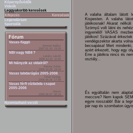
Képernyővédők
Videók
Leggyakoribb keresések
A valaha általam látott l
Kifejezés
Keresések
Kispesten. A valaha lát
Legendárium
játékosnak! Akarat nélküli 
Sportolók
Szörnyű volt látni és nehéz
ingyenélő! VASAS mezben
játékos! Százával érkeztek
Fórum
vendégszektor akarta volna
Vasas-függö
becsapása! Mert mindenki, a
brenner balázs
2007.01.10. 19:39
azért érkezett, hogy egy o
NBI vagy NBII ?
Erre a játékra nincs és ne
Lukács László
osztály...
2006.12.21. 11:05
Mi hiányzik az oldalról?
Katona Zoltán
2006.10.28. 19:29
Vasas labdarúgás 2005-2006
Timár György
2006.06.24. 17:48
Vasas férfi vízilabda csapat
2005-2006
skizoo
És egyáltalán nem alapta
2006.06.07. 00:14
meccsre? Nem kapok SEMMIT
egyre rosszabb! Bár a tegn
Nyomtatható verzió
pár nap és szombaton úgyis