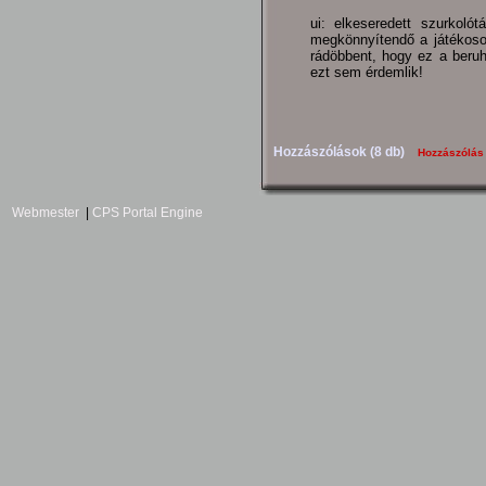
ui: elkeseredett szurkoló
megkönnyítendő a játékoso
rádöbbent, hogy ez a beruh
ezt sem érdemlik!
Hozzászólások (8 db)
Hozzászólás
Webmester
|
CPS Portal Engine