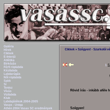
Galéria
Cikkek
» Szégyen! - Szurkolói 
Hírek
Cikkek
E-Interjú
Atlétika
Birkózás
5
1
Férfi röplabda
Kézilabda
Labdarúgás
Női röplabda
Sakk
Sí
Tenisz
Rövid írás - inkább aféle h
Vívás
Vizilabda
Klub
Labdajátékok 2004-2005
Vasas - Uniqa
Szégyen!
Athén 2004 Vasas SC eredmények