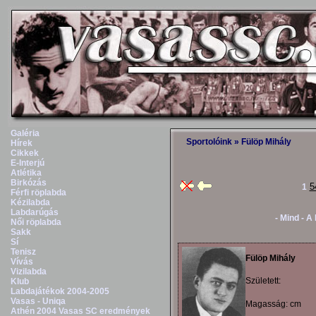
Galéria
Sportolóink
» Fülöp Mihály
Hírek
Cikkek
E-Interjú
Atlétika
Birkózás
5
1
Férfi röplabda
Kézilabda
Labdarúgás
- Mind -
A
Női röplabda
Sakk
Sí
Tenisz
Fülöp Mihály
Vívás
Vizilabda
Született:
Klub
Labdajátékok 2004-2005
Vasas - Uniqa
Magasság: cm
Athén 2004 Vasas SC eredmények