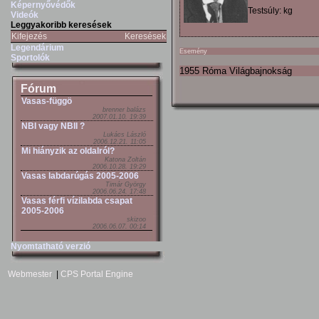
Képernyővédők
Testsúly: kg
Videók
Leggyakoribb keresések
Kifejezés
Keresések
Legendárium
Esemény
Sportolók
1955 Róma Világbajnokság
Fórum
Vasas-függö
brenner balázs
2007.01.10. 19:39
NBI vagy NBII ?
Lukács László
2006.12.21. 11:05
Mi hiányzik az oldalról?
Katona Zoltán
2006.10.28. 19:29
Vasas labdarúgás 2005-2006
Timár György
2006.06.24. 17:48
Vasas férfi vízilabda csapat
2005-2006
skizoo
2006.06.07. 00:14
Nyomtatható verzió
Webmester
|
CPS Portal Engine