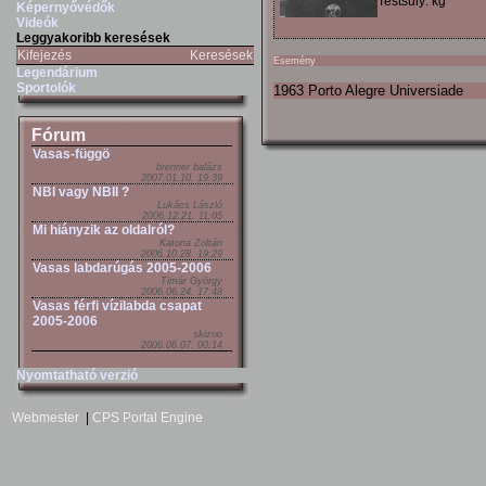
Testsúly: kg
Képernyővédők
Videók
Leggyakoribb keresések
Kifejezés
Keresések
Esemény
Legendárium
Sportolók
1963 Porto Alegre Universiade
Fórum
Vasas-függö
brenner balázs
2007.01.10. 19:39
NBI vagy NBII ?
Lukács László
2006.12.21. 11:05
Mi hiányzik az oldalról?
Katona Zoltán
2006.10.28. 19:29
Vasas labdarúgás 2005-2006
Timár György
2006.06.24. 17:48
Vasas férfi vízilabda csapat
2005-2006
skizoo
2006.06.07. 00:14
Nyomtatható verzió
Webmester
|
CPS Portal Engine