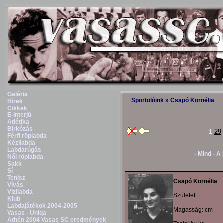
Galéria
Sportolóink
» Csapó Kornélia
Hírek
Cikkek
E-Interjú
Atlétika
Birkózás
29
1
Férfi röplabda
Kézilabda
Labdarúgás
- Mind -
A
Női röplabda
Sakk
Sí
Tenisz
Csapó Kornélia
Vívás
Vizilabda
Született:
Klub
Labdajátékok 2004-2005
Magasság: cm
Vasas - Uniqa
Athén 2004 Vasas SC eredmények