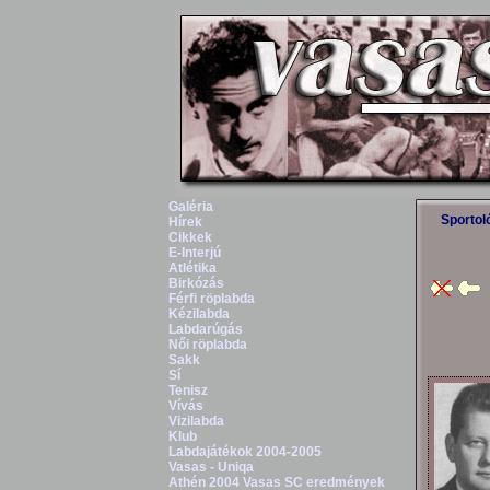
Galéria
Sportol
Hírek
Cikkek
E-Interjú
Atlétika
Birkózás
Férfi röplabda
Kézilabda
Labdarúgás
Női röplabda
Sakk
Sí
Tenisz
Vívás
Vizilabda
Klub
Labdajátékok 2004-2005
Vasas - Uniqa
Athén 2004 Vasas SC eredmények