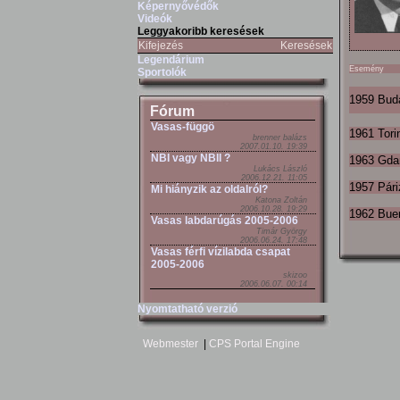
Képernyővédők
Videók
Leggyakoribb keresések
Kifejezés
Keresések
Legendárium
Esemény
Sportolók
1959 Bud
Fórum
Vasas-függö
1961 Tori
brenner balázs
2007.01.10. 19:39
NBI vagy NBII ?
1963 Gda
Lukács László
2006.12.21. 11:05
1957 Pári
Mi hiányzik az oldalról?
Katona Zoltán
2006.10.28. 19:29
1962 Buen
Vasas labdarúgás 2005-2006
Timár György
2006.06.24. 17:48
Vasas férfi vízilabda csapat
2005-2006
skizoo
2006.06.07. 00:14
Nyomtatható verzió
Webmester
|
CPS Portal Engine