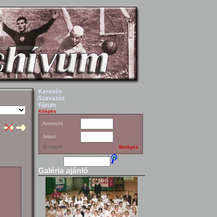
Keresés
Szavazás
Fórum
Kilépés
Azonosító
Jelszó
Új vagyok
Belépés
Galéria ajánló