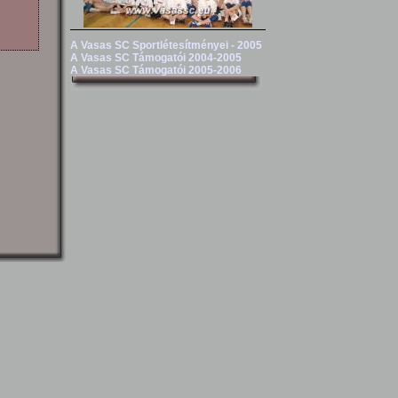
A Vasas SC Sportlétesítményei - 2005
A Vasas SC Támogatói 2004-2005
A Vasas SC Támogatói 2005-2006