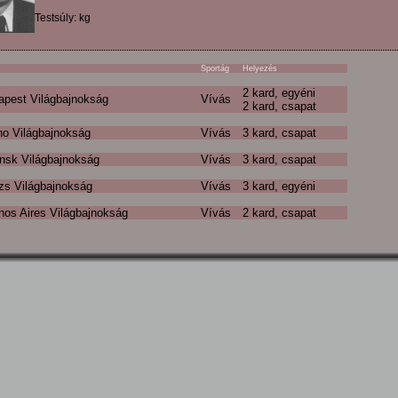
Testsúly: kg
Sportág
Helyezés
2 kard, egyéni
apest Világbajnokság
Vívás
2 kard, csapat
no Világbajnokság
Vívás
3 kard, csapat
nsk Világbajnokság
Vívás
3 kard, csapat
zs Világbajnokság
Vívás
3 kard, egyéni
os Aires Világbajnokság
Vívás
2 kard, csapat