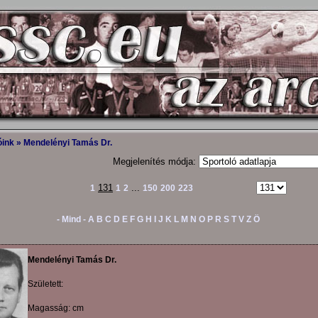
óink
» Mendelényi Tamás Dr.
Megjelenítés módja:
131
...
1
1
2
150
200
223
- Mind -
A
B
C
D
E
F
G
H
I
J
K
L
M
N
O
P
R
S
T
V
Z
Ö
Mendelényi Tamás Dr.
Született:
Magasság: cm