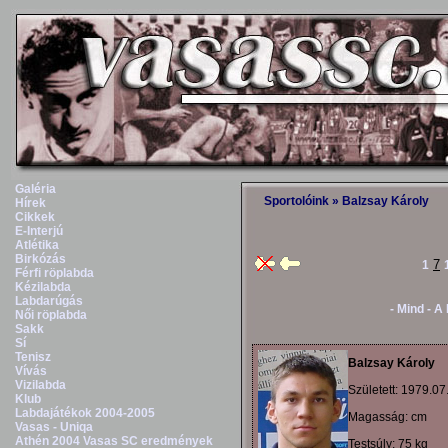
Galéria
Sportolóink
» Balzsay Károly
Hírek
Cikkek
E-Interjú
Atlétika
Birkózás
7
1
Férfi röplabda
Kézilabda
Labdarúgás
- Mind -
A
Női röplabda
Sakk
Sí
Tenisz
Balzsay Károly
Vívás
Vizilabda
Született: 1979.0
Klub
Labdajátékok 2004-2005
Magasság: cm
Vasas - Uniqa
Athén 2004 Vasas SC eredmények
Testsúly: 75 kg