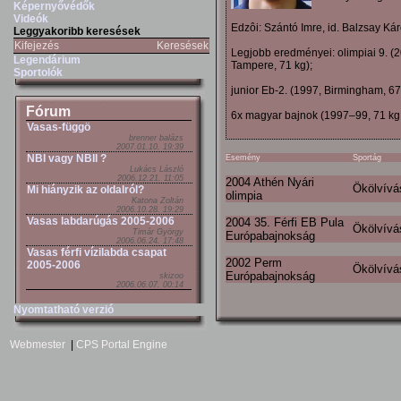
Képernyővédők
Videók
Edzôi: Szántó Imre, id. Balzsay Kár
Leggyakoribb keresések
Kifejezés
Keresések
Legjobb eredményei: olimpiai 9. (2
Legendárium
Tampere, 71 kg);
Sportolók
junior Eb-2. (1997, Birmingham, 67
Fórum
6x magyar bajnok (1997–99, 71 kg
Vasas-függö
brenner balázs
2007.01.10. 19:39
NBI vagy NBII ?
Esemény
Sportág
Lukács László
2006.12.21. 11:05
2004 Athén Nyári
Ökölvívá
Mi hiányzik az oldalról?
olimpia
Katona Zoltán
2006.10.28. 19:29
Vasas labdarúgás 2005-2006
2004 35. Férfi EB Pula
Ökölvívá
Timár György
Európabajnokság
2006.06.24. 17:48
Vasas férfi vízilabda csapat
2002 Perm
2005-2006
Ökölvívá
Európabajnokság
skizoo
2006.06.07. 00:14
Nyomtatható verzió
Webmester
|
CPS Portal Engine