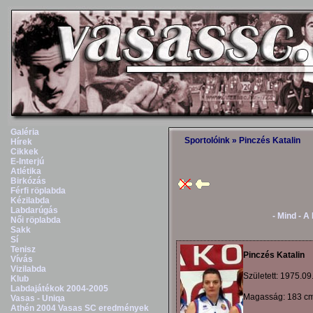
Galéria
Sportolóink
» Pinczés Katalin
Hírek
Cikkek
E-Interjú
Atlétika
Birkózás
Férfi röplabda
Kézilabda
Labdarúgás
- Mind -
A
Női röplabda
Sakk
Sí
Tenisz
Pinczés Katalin
Vívás
Vizilabda
Született: 1975.09
Klub
Labdajátékok 2004-2005
Magasság: 183 c
Vasas - Uniqa
Athén 2004 Vasas SC eredmények