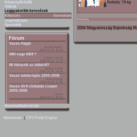
Képernyővédők
Testsúly: 78 kg
Videók
Leggyakoribb keresések
Kifejezés
Keresések
Esemény
Legendárium
Sportolók
2004 Magyarország Bajnokság M
Fórum
Vasas-függö
brenner balázs
2007.01.10. 19:39
NBI vagy NBII ?
Lukács László
2006.12.21. 11:05
Mi hiányzik az oldalról?
Katona Zoltán
2006.10.28. 19:29
Vasas labdarúgás 2005-2006
Timár György
2006.06.24. 17:48
Vasas férfi vízilabda csapat
2005-2006
skizoo
2006.06.07. 00:14
Nyomtatható verzió
Webmester
|
CPS Portal Engine