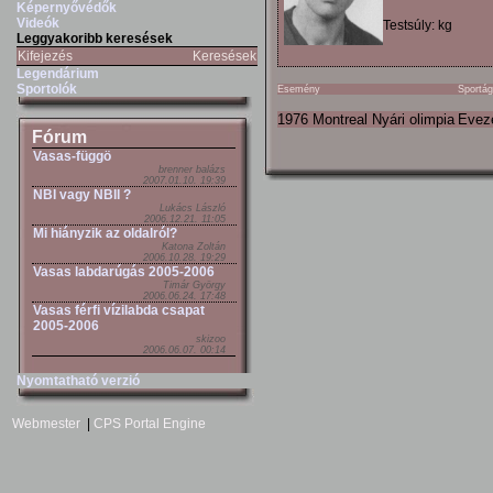
Képernyővédők
Videók
Testsúly: kg
Leggyakoribb keresések
Kifejezés
Keresések
Legendárium
Sportolók
Esemény
Sportág
1976 Montreal Nyári olimpia
Evez
Fórum
Vasas-függö
brenner balázs
2007.01.10. 19:39
NBI vagy NBII ?
Lukács László
2006.12.21. 11:05
Mi hiányzik az oldalról?
Katona Zoltán
2006.10.28. 19:29
Vasas labdarúgás 2005-2006
Timár György
2006.06.24. 17:48
Vasas férfi vízilabda csapat
2005-2006
skizoo
2006.06.07. 00:14
Nyomtatható verzió
Webmester
|
CPS Portal Engine