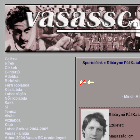
Galéria
Sportolóink
» Ribáryné Pál Katal
Hírek
Cikkek
E-Interjú
Atlétika
Birkózás
Férfi röplabda
Kézilabda
Labdarúgás
- Mind -
A
Női röplabda
Sakk
Sí
Tenisz
Ribáryné Pál Kata
Vívás
Vizilabda
Klub
Született:
Labdajátékok 2004-2005
Vasas - Uniqa
Magasság: cm
Athén 2004 Vasas SC eredmények