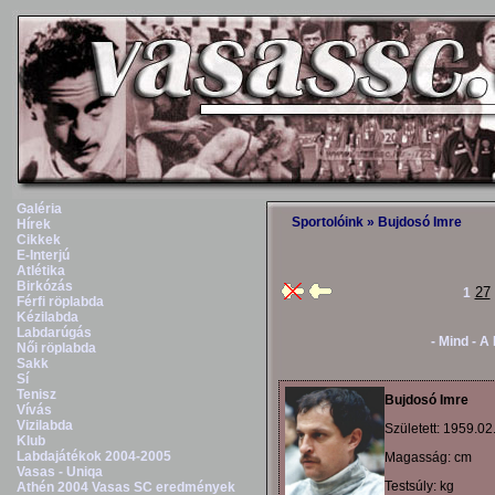
Galéria
Sportolóink
» Bujdosó Imre
Hírek
Cikkek
E-Interjú
Atlétika
Birkózás
27
1
Férfi röplabda
Kézilabda
Labdarúgás
- Mind -
A
Női röplabda
Sakk
Sí
Tenisz
Bujdosó Imre
Vívás
Vizilabda
Született: 1959.02
Klub
Labdajátékok 2004-2005
Magasság: cm
Vasas - Uniqa
Testsúly: kg
Athén 2004 Vasas SC eredmények