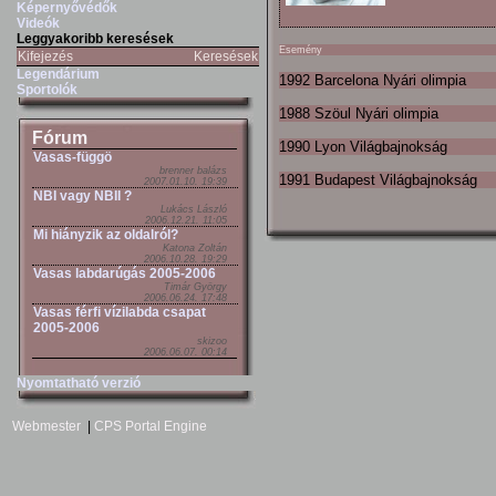
Képernyővédők
Videók
Leggyakoribb keresések
Esemény
Kifejezés
Keresések
Legendárium
1992 Barcelona Nyári olimpia
Sportolók
1988 Szöul Nyári olimpia
Fórum
1990 Lyon Világbajnokság
Vasas-függö
brenner balázs
1991 Budapest Világbajnokság
2007.01.10. 19:39
NBI vagy NBII ?
Lukács László
2006.12.21. 11:05
Mi hiányzik az oldalról?
Katona Zoltán
2006.10.28. 19:29
Vasas labdarúgás 2005-2006
Timár György
2006.06.24. 17:48
Vasas férfi vízilabda csapat
2005-2006
skizoo
2006.06.07. 00:14
Nyomtatható verzió
Webmester
|
CPS Portal Engine