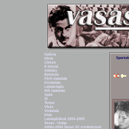
Galéria
Sportol
Hírek
Cikkek
E-Interjú
Atlétika
Birkózás
Férfi röplabda
Kézilabda
Labdarúgás
Női röplabda
Sakk
Sí
Tenisz
Vívás
Vizilabda
Klub
Labdajátékok 2004-2005
Vasas - Uniqa
Athén 2004 Vasas SC eredmények