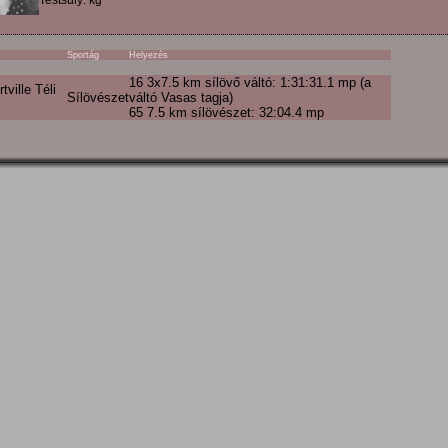
Testsúly: kg
Sportág
Helyezés
16 3x7.5 km sílövő váltó: 1:31:31.1 mp (a
tville Téli
Sílövészet
váltó Vasas tagja)
65 7.5 km sílövészet: 32:04.4 mp