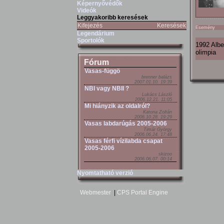
Képernyővédők
Videók
Leggyakoribb keresések
Kifejezés
Keresések
Esemény
Legendárium
Sportolók
1992 Alber
olimpia
Fórum
Vasas-függö
brenner balázs
2007.01.10. 19:39
NBI vagy NBII ?
Lukács László
2006.12.21. 11:05
Mi hiányzik az oldalról?
Katona Zoltán
2006.10.28. 19:29
Vasas labdarúgás 2005-2006
Timár György
2006.06.24. 17:48
Vasas férfi vízilabda csapat
2005-2006
skizoo
2006.06.07. 00:14
Nyomtatható verzió
Webmester
|
CPS Portal Engine