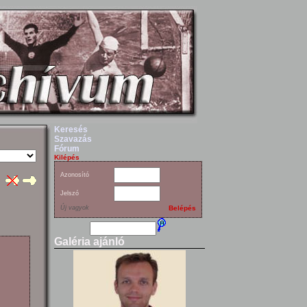
Keresés
Szavazás
Fórum
Kilépés
Azonosító
Jelszó
Új vagyok
Belépés
Galéria ajánló