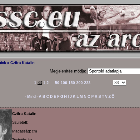
óink
» Czifra Katalin
Megjelenítés módja:
33
...
1
1
2
50
100
150
200
223
- Mind -
A
B
C
D
E
F
G
H
I
J
K
L
M
N
O
P
R
S
T
V
Z
Ö
Czifra Katalin
Született:
Magasság: cm