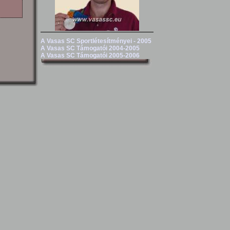
A Vasas SC Sportlétesítményei - 2005
A Vasas SC Támogatói 2004-2005
A Vasas SC Támogatói 2005-2006