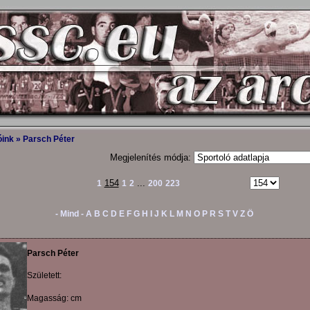
óink
» Parsch Péter
Megjelenítés módja:
154
...
1
1
2
200
223
- Mind -
A
B
C
D
E
F
G
H
I
J
K
L
M
N
O
P
R
S
T
V
Z
Ö
Parsch Péter
Született:
Magasság: cm