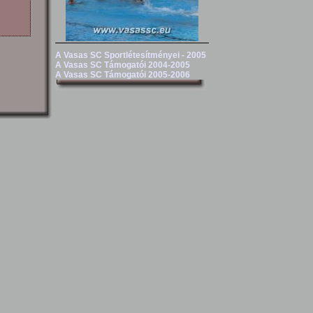
A Vasas SC Sportlétesítményei - 2005
A Vasas SC Támogatói 2004-2005
A Vasas SC Támogatói 2005-2006