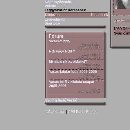
Képernyővédők
Videók
Leggyakoribb keresések
Kifejezés
Keresések
Legendárium
Esemény
Sportolók
1960 Ró
Nyári oli
Fórum
Vasas-függö
brenner balázs
2007.01.10. 19:39
NBI vagy NBII ?
Lukács László
2006.12.21. 11:05
Mi hiányzik az oldalról?
Katona Zoltán
2006.10.28. 19:29
Vasas labdarúgás 2005-2006
Timár György
2006.06.24. 17:48
Vasas férfi vízilabda csapat
2005-2006
skizoo
2006.06.07. 00:14
Nyomtatható verzió
Webmester
|
CPS Portal Engine