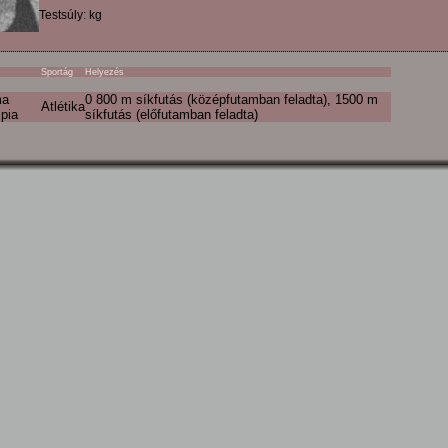
Testsúly: kg
Sportág
Helyezés
ma
0 800 m síkfutás (középfutamban feladta), 1500 m
Atlétika
mpia
síkfutás (előfutamban feladta)