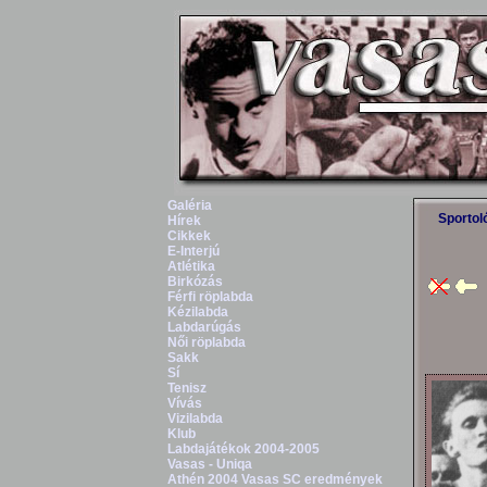
Galéria
Sportol
Hírek
Cikkek
E-Interjú
Atlétika
Birkózás
Férfi röplabda
Kézilabda
Labdarúgás
Női röplabda
Sakk
Sí
Tenisz
Vívás
Vizilabda
Klub
Labdajátékok 2004-2005
Vasas - Uniqa
Athén 2004 Vasas SC eredmények