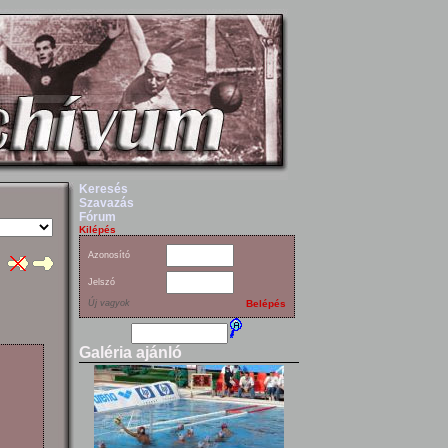
Keresés
Szavazás
Fórum
Kilépés
Azonosító
Jelszó
Új vagyok
Belépés
Galéria ajánló