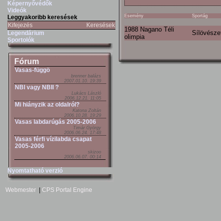
Képernyővédők
Videók
Esemény
Sportág
Leggyakoribb keresések
Kifejezés
Keresések
1988 Nagano Téli
Sílövésze
Legendárium
olimpia
Sportolók
Fórum
Vasas-függö
brenner balázs
2007.01.10. 19:39
NBI vagy NBII ?
Lukács László
2006.12.21. 11:05
Mi hiányzik az oldalról?
Katona Zoltán
2006.10.28. 19:29
Vasas labdarúgás 2005-2006
Timár György
2006.06.24. 17:48
Vasas férfi vízilabda csapat
2005-2006
skizoo
2006.06.07. 00:14
Nyomtatható verzió
Webmester
|
CPS Portal Engine