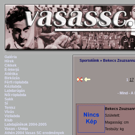
Galéria
Sportolóink
» Bekecs Zsuzsann
Hírek
Cikkek
E-Interjú
Atlétika
Birkózás
17
1
Férfi röplabda
Kézilabda
Labdarúgás
- Mind -
A
Női röplabda
Sakk
Sí
Tenisz
Bekecs Zsuzsan
Vívás
Született:
Vizilabda
Klub
Magasság: cm
Labdajátékok 2004-2005
Vasas - Uniqa
Testsúly: kg
Athén 2004 Vasas SC eredmények