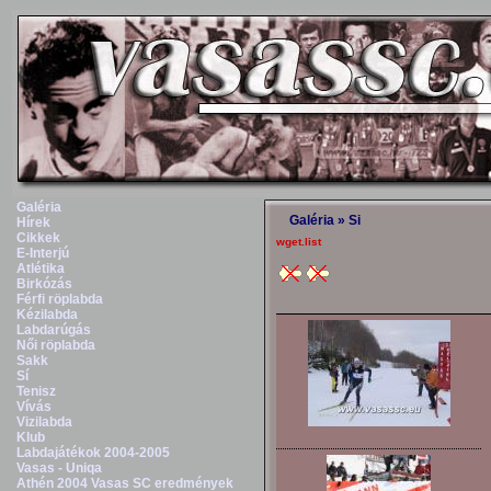
Galéria
Galéria
»
Si
Hírek
Cikkek
wget.list
E-Interjú
Atlétika
Birkózás
Férfi röplabda
Kézilabda
Labdarúgás
Női röplabda
Sakk
Sí
Tenisz
Vívás
Vizilabda
Klub
Labdajátékok 2004-2005
Vasas - Uniqa
Athén 2004 Vasas SC eredmények