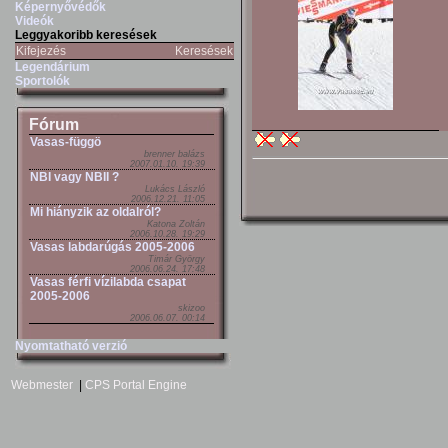
Képernyővédők
Videók
Leggyakoribb keresések
Kifejezés
Keresések
Legendárium
Sportolók
Fórum
Vasas-függö
brenner balázs
2007.01.10. 19:39
NBI vagy NBII ?
Lukács László
2006.12.21. 11:05
Mi hiányzik az oldalról?
Katona Zoltán
2006.10.28. 19:29
Vasas labdarúgás 2005-2006
Timár György
2006.06.24. 17:48
Vasas férfi vízilabda csapat
2005-2006
skizoo
2006.06.07. 00:14
Nyomtatható verzió
Webmester
|
CPS Portal Engine