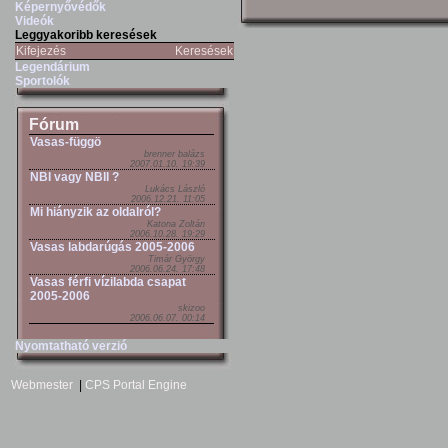
Képernyővédők
Videók
Leggyakoribb keresések
Kifejezés
Keresések
Legendárium
Sportolók
Fórum
Vasas-függö
brenner balázs
2007.01.10. 19:39
NBI vagy NBII ?
Lukács László
2006.12.21. 11:05
Mi hiányzik az oldalról?
Katona Zoltán
2006.10.28. 19:29
Vasas labdarúgás 2005-2006
Timár György
2006.06.24. 17:48
Vasas férfi vízilabda csapat
2005-2006
skizoo
2006.06.07. 00:14
Nyomtatható verzió
Webmester
|
CPS Portal Engine