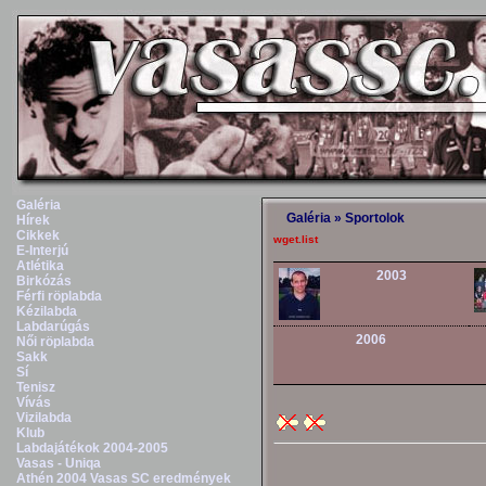
Galéria
Galéria
»
Sportolok
Hírek
Cikkek
wget.list
E-Interjú
Atlétika
2003
Birkózás
Férfi röplabda
Kézilabda
Labdarúgás
2006
Női röplabda
Sakk
Sí
Tenisz
Vívás
Vizilabda
Klub
Labdajátékok 2004-2005
Vasas - Uniqa
Athén 2004 Vasas SC eredmények