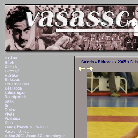
Galéria
Galéria
»
Birkozas
»
2005
»
Feln
Hírek
Cikkek
E-Interjú
Atlétika
Birkózás
Férfi röplabda
Kézilabda
Labdarúgás
Női röplabda
Sakk
Sí
Tenisz
Vívás
Vizilabda
Klub
Labdajátékok 2004-2005
Vasas - Uniqa
Athén 2004 Vasas SC eredmények