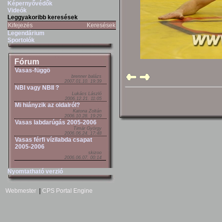
Képernyővédők
Videók
Leggyakoribb keresések
Kifejezés
Keresések
Legendárium
Sportolók
Fórum
Vasas-függö
brenner balázs
2007.01.10. 19:39
NBI vagy NBII ?
Lukács László
2006.12.21. 11:05
Mi hiányzik az oldalról?
Katona Zoltán
2006.10.28. 19:29
Vasas labdarúgás 2005-2006
Timár György
2006.06.24. 17:48
Vasas férfi vízilabda csapat
2005-2006
skizoo
2006.06.07. 00:14
Nyomtatható verzió
Webmester
|
CPS Portal Engine