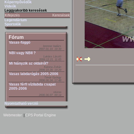
Képernyővédők
Videók
Leggyakoribb keresések
Kifejezés
Keresések
Legendárium
Sportolók
Fórum
Vasas-függö
brenner balázs
2007.01.10. 19:39
NBI vagy NBII ?
Lukács László
2006.12.21. 11:05
Mi hiányzik az oldalról?
Katona Zoltán
2006.10.28. 19:29
Vasas labdarúgás 2005-2006
Timár György
2006.06.24. 17:48
Vasas férfi vízilabda csapat
2005-2006
skizoo
2006.06.07. 00:14
Nyomtatható verzió
Webmester
|
CPS Portal Engine