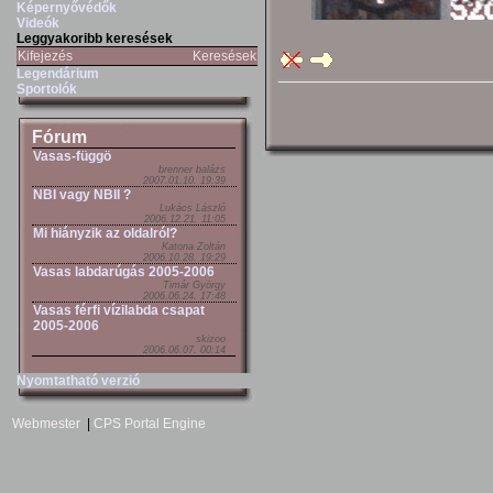
Képernyővédők
Videók
Leggyakoribb keresések
Kifejezés
Keresések
Legendárium
Sportolók
Fórum
Vasas-függö
brenner balázs
2007.01.10. 19:39
NBI vagy NBII ?
Lukács László
2006.12.21. 11:05
Mi hiányzik az oldalról?
Katona Zoltán
2006.10.28. 19:29
Vasas labdarúgás 2005-2006
Timár György
2006.06.24. 17:48
Vasas férfi vízilabda csapat
2005-2006
skizoo
2006.06.07. 00:14
Nyomtatható verzió
Webmester
|
CPS Portal Engine