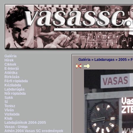
Galéria
Galéria
»
Labdarugas
»
2005
»
F
Hírek
Cikkek
E-Interjú
Atlétika
Birkózás
Férfi röplabda
Kézilabda
Labdarúgás
Női röplabda
Sakk
Sí
Tenisz
Vívás
Vizilabda
Klub
Labdajátékok 2004-2005
Vasas - Uniqa
Athén 2004 Vasas SC eredmények