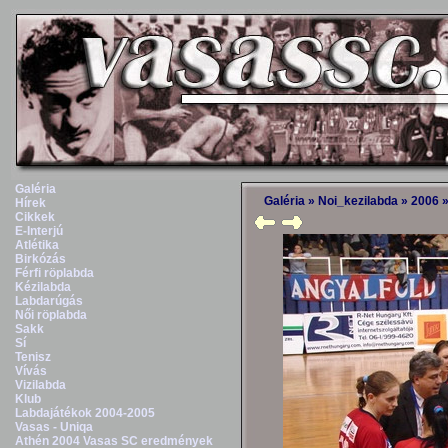
Galéria
Galéria
»
Noi_kezilabda
»
2006
Hírek
Cikkek
E-Interjú
Atlétika
Birkózás
Férfi röplabda
Kézilabda
Labdarúgás
Női röplabda
Sakk
Sí
Tenisz
Vívás
Vizilabda
Klub
Labdajátékok 2004-2005
Vasas - Uniqa
Athén 2004 Vasas SC eredmények