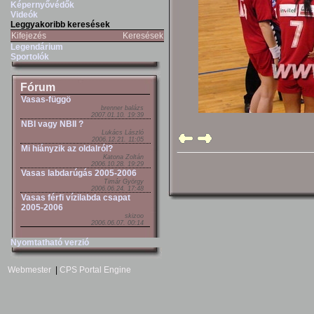
Képernyővédők
Videók
Leggyakoribb keresések
Kifejezés
Keresések
Legendárium
Sportolók
Fórum
Vasas-függö
brenner balázs
2007.01.10. 19:39
NBI vagy NBII ?
Lukács László
2006.12.21. 11:05
Mi hiányzik az oldalról?
Katona Zoltán
2006.10.28. 19:29
Vasas labdarúgás 2005-2006
Timár György
2006.06.24. 17:48
Vasas férfi vízilabda csapat
2005-2006
skizoo
2006.06.07. 00:14
Nyomtatható verzió
Webmester
|
CPS Portal Engine