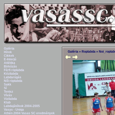
Galéria
Galéria
»
Roplabda
»
Noi_ropla
Hírek
Cikkek
E-Interjú
Atlétika
Birkózás
Férfi röplabda
Kézilabda
Labdarúgás
Női röplabda
Sakk
Sí
Tenisz
Vívás
Vizilabda
Klub
Labdajátékok 2004-2005
Vasas - Uniqa
Athén 2004 Vasas SC eredmények