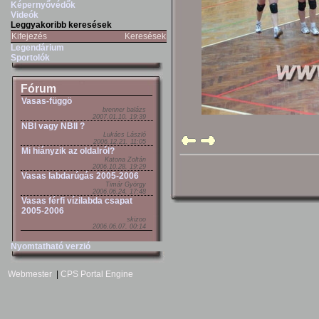
Képernyővédők
Videók
Leggyakoribb keresések
Kifejezés
Keresések
Legendárium
Sportolók
Fórum
Vasas-függö
brenner balázs
2007.01.10. 19:39
NBI vagy NBII ?
Lukács László
2006.12.21. 11:05
Mi hiányzik az oldalról?
Katona Zoltán
2006.10.28. 19:29
Vasas labdarúgás 2005-2006
Timár György
2006.06.24. 17:48
Vasas férfi vízilabda csapat
2005-2006
skizoo
2006.06.07. 00:14
Nyomtatható verzió
Webmester
|
CPS Portal Engine