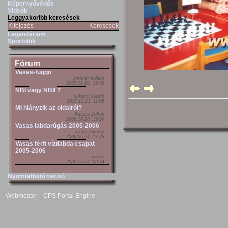
Képernyővédők
Videók
Leggyakoribb keresések
Kifejezés
Keresések
Legendárium
Sportolók
Fórum
Vasas-függö
brenner balázs
2007.01.10. 19:39
NBI vagy NBII ?
Lukács László
2006.12.21. 11:05
Mi hiányzik az oldalról?
Katona Zoltán
2006.10.28. 19:29
Vasas labdarúgás 2005-2006
Timár György
2006.06.24. 17:48
Vasas férfi vízilabda csapat
2005-2006
skizoo
2006.06.07. 00:14
Nyomtatható verzió
Webmester
|
CPS Portal Engine