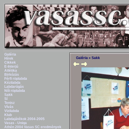
Galéria
Galéria
»
Sakk
Hírek
Cikkek
E-Interjú
Atlétika
Birkózás
Férfi röplabda
Kézilabda
Labdarúgás
Női röplabda
Sakk
Sí
Tenisz
Vívás
Vizilabda
Klub
Labdajátékok 2004-2005
Vasas - Uniqa
Athén 2004 Vasas SC eredmények