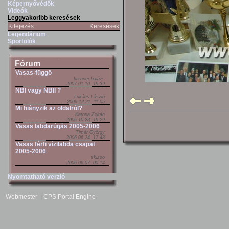
Képernyővédők
Videók
Leggyakoribb keresések
Kifejezés
Keresések
Legendárium
Sportolók
Fórum
Vasas-függö
brenner balázs
2007.01.10. 19:39
NBI vagy NBII ?
Lukács László
2006.12.21. 11:05
Mi hiányzik az oldalról?
Katona Zoltán
2006.10.28. 19:29
Vasas labdarúgás 2005-2006
Timár György
2006.06.24. 17:48
Vasas férfi vízilabda csapat
2005-2006
skizoo
2006.06.07. 00:14
Nyomtatható verzió
Webmester
|
CPS Portal Engine