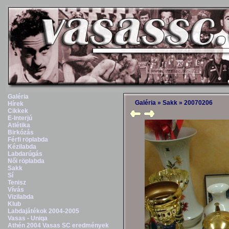
Galéria
Galéria
»
Sakk
»
20070206
Hírek
Cikkek
E-Interjú
Atlétika
Birkózás
Férfi röplabda
Kézilabda
Labdarúgás
Női röplabda
Sakk
Sí
Tenisz
Vívás
Vizilabda
Klub
Labdajátékok 2004-2005
Vasas - Uniqa
Athén 2004 Vasas SC eredmények