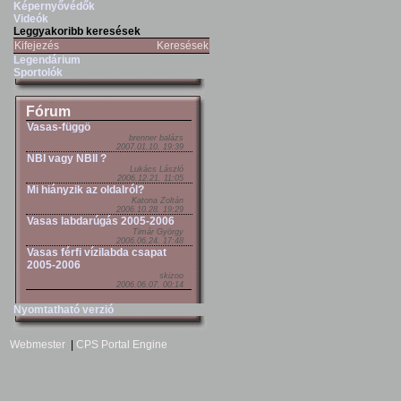
Képernyővédők
Videók
Leggyakoribb keresések
Kifejezés
Keresések
Legendárium
Sportolók
Fórum
Vasas-függö
brenner balázs
2007.01.10. 19:39
NBI vagy NBII ?
Lukács László
2006.12.21. 11:05
Mi hiányzik az oldalról?
Katona Zoltán
2006.10.28. 19:29
Vasas labdarúgás 2005-2006
Timár György
2006.06.24. 17:48
Vasas férfi vízilabda csapat
2005-2006
skizoo
2006.06.07. 00:14
Nyomtatható verzió
Webmester
|
CPS Portal Engine