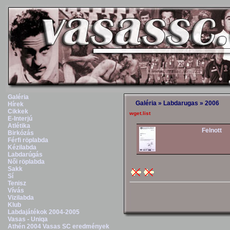
Galéria
Galéria
»
Labdarugas
»
2006
Hírek
Cikkek
wget.list
E-Interjú
Atlétika
Felnott
Birkózás
Férfi röplabda
Kézilabda
Labdarúgás
Női röplabda
Sakk
Sí
Tenisz
Vívás
Vizilabda
Klub
Labdajátékok 2004-2005
Vasas - Uniqa
Athén 2004 Vasas SC eredmények