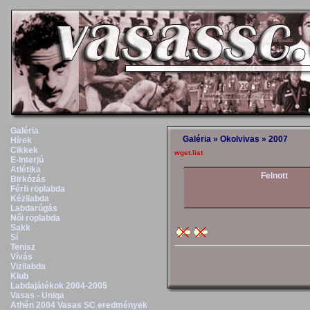
Galéria
Galéria
»
Okolvivas
»
2007
Hírek
Cikkek
wget.list
E-Interjú
Atlétika
Felnott
Birkózás
Férfi röplabda
Kézilabda
Labdarúgás
Női röplabda
Sakk
Sí
Tenisz
Vívás
Vizilabda
Klub
Labdajátékok 2004-2005
Vasas - Uniqa
Athén 2004 Vasas SC eredmények