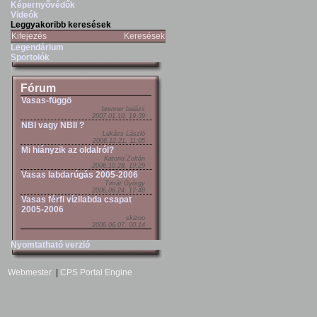
Képernyővédők
Videók
Leggyakoribb keresések
Kifejezés
Keresések
Legendárium
Sportolók
Fórum
Vasas-függö
brenner balázs
2007.01.10. 19:39
NBI vagy NBII ?
Lukács László
2006.12.21. 11:05
Mi hiányzik az oldalról?
Katona Zoltán
2006.10.28. 19:29
Vasas labdarúgás 2005-2006
Timár György
2006.06.24. 17:48
Vasas férfi vízilabda csapat
2005-2006
skizoo
2006.06.07. 00:14
Nyomtatható verzió
Webmester
|
CPS Portal Engine