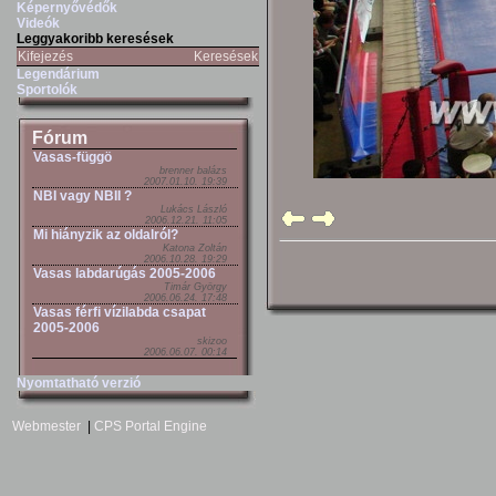
Képernyővédők
Videók
Leggyakoribb keresések
Kifejezés
Keresések
Legendárium
Sportolók
Fórum
Vasas-függö
brenner balázs
2007.01.10. 19:39
NBI vagy NBII ?
Lukács László
2006.12.21. 11:05
Mi hiányzik az oldalról?
Katona Zoltán
2006.10.28. 19:29
Vasas labdarúgás 2005-2006
Timár György
2006.06.24. 17:48
Vasas férfi vízilabda csapat
2005-2006
skizoo
2006.06.07. 00:14
Nyomtatható verzió
Webmester
|
CPS Portal Engine