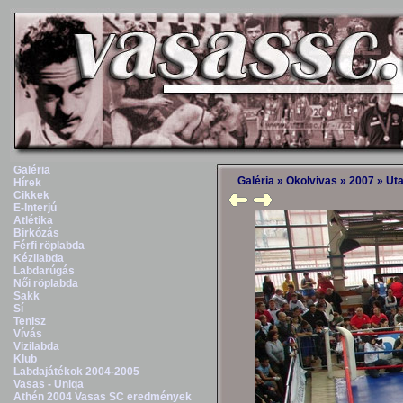
Galéria
Galéria
»
Okolvivas
»
2007
»
Uta
Hírek
Cikkek
E-Interjú
Atlétika
Birkózás
Férfi röplabda
Kézilabda
Labdarúgás
Női röplabda
Sakk
Sí
Tenisz
Vívás
Vizilabda
Klub
Labdajátékok 2004-2005
Vasas - Uniqa
Athén 2004 Vasas SC eredmények