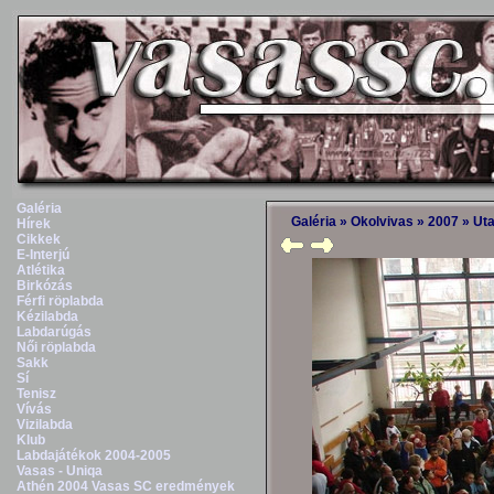
Galéria
Galéria
»
Okolvivas
»
2007
»
Uta
Hírek
Cikkek
E-Interjú
Atlétika
Birkózás
Férfi röplabda
Kézilabda
Labdarúgás
Női röplabda
Sakk
Sí
Tenisz
Vívás
Vizilabda
Klub
Labdajátékok 2004-2005
Vasas - Uniqa
Athén 2004 Vasas SC eredmények