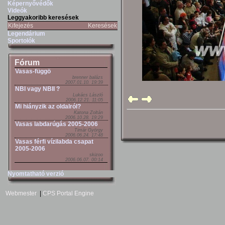
Képernyővédők
Videók
Leggyakoribb keresések
Kifejezés
Keresések
Legendárium
Sportolók
Fórum
Vasas-függö
brenner balázs
2007.01.10. 19:39
NBI vagy NBII ?
Lukács László
2006.12.21. 11:05
Mi hiányzik az oldalról?
Katona Zoltán
2006.10.28. 19:29
Vasas labdarúgás 2005-2006
Timár György
2006.06.24. 17:48
Vasas férfi vízilabda csapat
2005-2006
skizoo
2006.06.07. 00:14
Nyomtatható verzió
Webmester
|
CPS Portal Engine