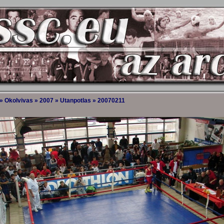
»
Okolvivas
»
2007
»
Utanpotlas
»
20070211