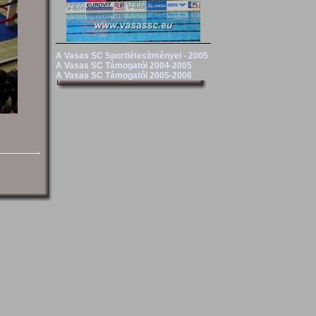
A Vasas SC Sportlétesítményei - 2005
A Vasas SC Támogatói 2004-2005
A Vasas SC Támogatói 2005-2006