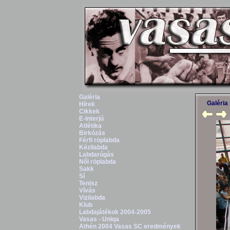
Galéria
Galéria
Hírek
Cikkek
E-Interjú
Atlétika
Birkózás
Férfi röplabda
Kézilabda
Labdarúgás
Női röplabda
Sakk
Sí
Tenisz
Vívás
Vizilabda
Klub
Labdajátékok 2004-2005
Vasas - Uniqa
Athén 2004 Vasas SC eredmények