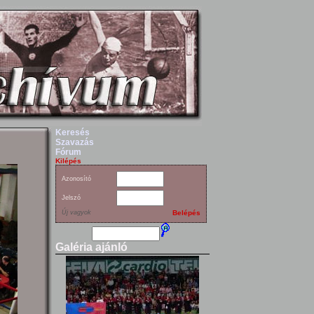
Keresés
Szavazás
Fórum
Kilépés
Azonosító
Jelszó
Új vagyok
Belépés
Galéria ajánló