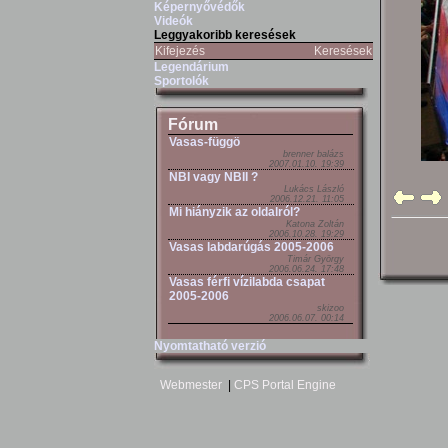
Képernyővédők
Videók
Leggyakoribb keresések
Kifejezés
Keresések
Legendárium
Sportolók
Fórum
Vasas-függö
brenner balázs
2007.01.10. 19:39
NBI vagy NBII ?
Lukács László
2006.12.21. 11:05
Mi hiányzik az oldalról?
Katona Zoltán
2006.10.28. 19:29
Vasas labdarúgás 2005-2006
Timár György
2006.06.24. 17:48
Vasas férfi vízilabda csapat
2005-2006
skizoo
2006.06.07. 00:14
Nyomtatható verzió
Webmester
|
CPS Portal Engine