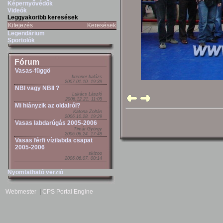
Képernyővédők
Videók
Leggyakoribb keresések
Kifejezés
Keresések
Legendárium
Sportolók
Fórum
Vasas-függö
brenner balázs
2007.01.10. 19:39
NBI vagy NBII ?
Lukács László
2006.12.21. 11:05
Mi hiányzik az oldalról?
Katona Zoltán
2006.10.28. 19:29
Vasas labdarúgás 2005-2006
Timár György
2006.06.24. 17:48
Vasas férfi vízilabda csapat
2005-2006
skizoo
2006.06.07. 00:14
Nyomtatható verzió
Webmester
|
CPS Portal Engine