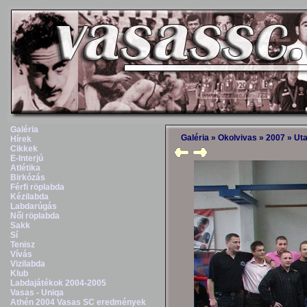
Galéria
Galéria
»
Okolvivas
»
2007
»
Uta
Hírek
Cikkek
E-Interjú
Atlétika
Birkózás
Férfi röplabda
Kézilabda
Labdarúgás
Női röplabda
Sakk
Sí
Tenisz
Vívás
Vizilabda
Klub
Labdajátékok 2004-2005
Vasas - Uniqa
Athén 2004 Vasas SC eredmények