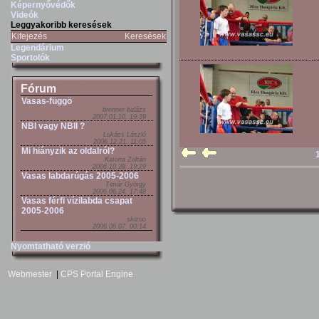
Képernyővédők
Videók
Leggyakoribb keresések
Kifejezés
Keresések
Legendárium
Sportolók
Fórum
Vasas-függö
brenner balázs
2007.01.10. 19:39
NBI vagy NBII ?
Lukács László
2006.12.21. 11:05
Mi hiányzik az oldalról?
Katona Zoltán
2006.10.28. 19:29
Vasas labdarúgás 2005-2006
Timár György
2006.06.24. 17:48
Vasas férfi vízilabda csapat
2005-2006
skizoo
2006.06.07. 00:14
Nyomtatható verzió
Webmester
|
CPS Portal Engine