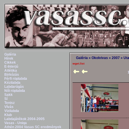
Galéria
Galéria
»
Okolvivas
»
2007
»
Uta
Hírek
Cikkek
wget.list
E-Interjú
Atlétika
Birkózás
Férfi röplabda
Kézilabda
Labdarúgás
Női röplabda
Sakk
Sí
Tenisz
Vívás
Vizilabda
Klub
Labdajátékok 2004-2005
Vasas - Uniqa
Athén 2004 Vasas SC eredmények