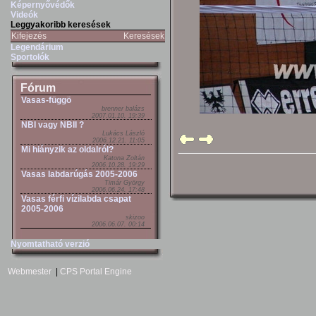
Képernyővédők
Videók
Leggyakoribb keresések
Kifejezés
Keresések
Legendárium
Sportolók
Fórum
Vasas-függö
brenner balázs
2007.01.10. 19:39
NBI vagy NBII ?
Lukács László
2006.12.21. 11:05
Mi hiányzik az oldalról?
Katona Zoltán
2006.10.28. 19:29
Vasas labdarúgás 2005-2006
Timár György
2006.06.24. 17:48
Vasas férfi vízilabda csapat
2005-2006
skizoo
2006.06.07. 00:14
Nyomtatható verzió
Webmester
|
CPS Portal Engine