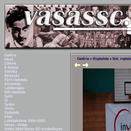
Galéria
Galéria
»
Roplabda
»
Noi_ropla
Hírek
Cikkek
E-Interjú
Atlétika
Birkózás
Férfi röplabda
Kézilabda
Labdarúgás
Női röplabda
Sakk
Sí
Tenisz
Vívás
Vizilabda
Klub
Labdajátékok 2004-2005
Vasas - Uniqa
Athén 2004 Vasas SC eredmények