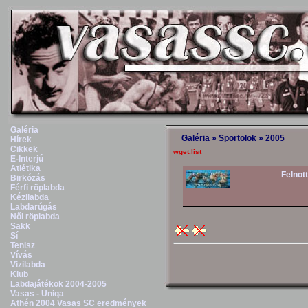
Galéria
Galéria
»
Sportolok
»
2005
Hírek
Cikkek
wget.list
E-Interjú
Atlétika
Felnott
Birkózás
Férfi röplabda
Kézilabda
Labdarúgás
Női röplabda
Sakk
Sí
Tenisz
Vívás
Vizilabda
Klub
Labdajátékok 2004-2005
Vasas - Uniqa
Athén 2004 Vasas SC eredmények