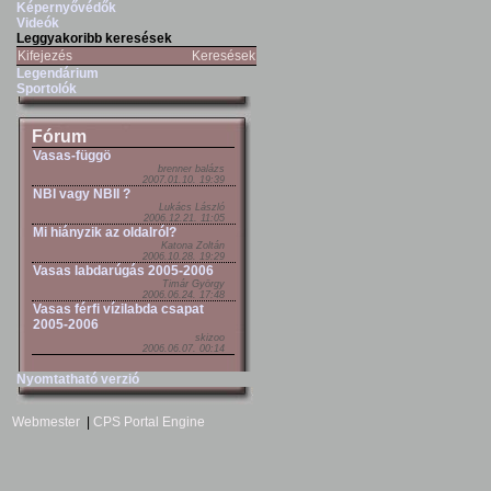
Képernyővédők
Videók
Leggyakoribb keresések
Kifejezés
Keresések
Legendárium
Sportolók
Fórum
Vasas-függö
brenner balázs
2007.01.10. 19:39
NBI vagy NBII ?
Lukács László
2006.12.21. 11:05
Mi hiányzik az oldalról?
Katona Zoltán
2006.10.28. 19:29
Vasas labdarúgás 2005-2006
Timár György
2006.06.24. 17:48
Vasas férfi vízilabda csapat
2005-2006
skizoo
2006.06.07. 00:14
Nyomtatható verzió
Webmester
|
CPS Portal Engine