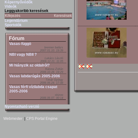
Képernyővédők
Videók
Leggyakoribb keresések
Kifejezés
Keresések
Legendárium
Sportolók
Fórum
Vasas-függö
brenner balázs
2007.01.10. 19:39
NBI vagy NBII ?
Lukács László
2006.12.21. 11:05
Mi hiányzik az oldalról?
Katona Zoltán
2006.10.28. 19:29
Vasas labdarúgás 2005-2006
Timár György
2006.06.24. 17:48
Vasas férfi vízilabda csapat
2005-2006
skizoo
2006.06.07. 00:14
Nyomtatható verzió
Webmester
|
CPS Portal Engine