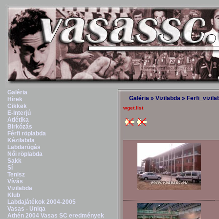
Galéria
Galéria
»
Vizilabda
»
Ferfi_vizil
Hírek
Cikkek
wget.list
E-Interjú
Atlétika
Birkózás
Férfi röplabda
Kézilabda
Labdarúgás
Női röplabda
Sakk
Sí
Tenisz
Vívás
Vizilabda
Klub
Labdajátékok 2004-2005
Vasas - Uniqa
Athén 2004 Vasas SC eredmények