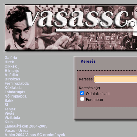
Galéria
Keresés
Hírek
Cikkek
E-Interjú
Atlétika
Birkózás
Keresés:
Férfi röplabda
Kézilabda
Keresés a(z)
Labdarúgás
Oldalak között
Női röplabda
Fórumban
Sakk
Sí
Tenisz
Vívás
Vizilabda
Klub
Labdajátékok 2004-2005
Vasas - Uniqa
Athén 2004 Vasas SC eredmények