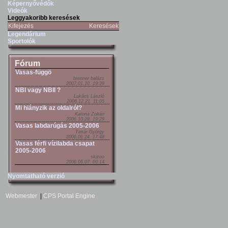
Képernyővédők
Videók
Leggyakoribb keresések
Kifejezés
Keresések
Legendárium
Sportolók
Fórum
Vasas-függö
brenner balázs
2007.01.10. 19:39
NBI vagy NBII ?
Lukács László
2006.12.21. 11:05
Mi hiányzik az oldalról?
Katona Zoltán
2006.10.28. 19:29
Vasas labdarúgás 2005-2006
Timár György
2006.06.24. 17:48
Vasas férfi vízilabda csapat
2005-2006
skizoo
2006.06.07. 00:14
Nyomtatható verzió
Webmester
|
CPS Portal Engine