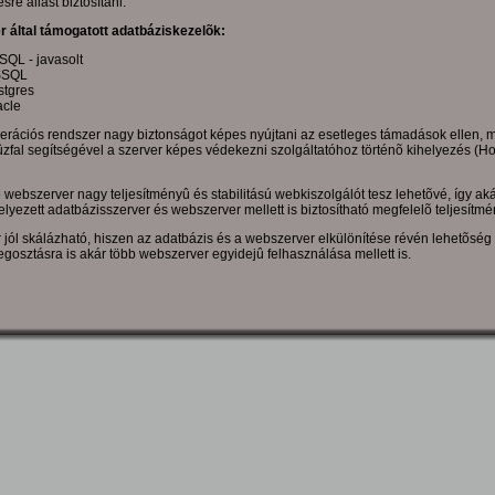
re állást biztosítani.
r által támogatott adatbáziskezelõk:
QL - javasolt
SQL
stgres
acle
erációs rendszer nagy biztonságot képes nyújtani az esetleges támadások ellen, m
tûzfal segítségével a szerver képes védekezni szolgáltatóhoz történõ kihelyezés (Ho
webszerver nagy teljesítményû és stabilitású webkiszolgálót tesz lehetõvé, így ak
lyezett adatbázisszerver és webszerver mellett is biztosítható megfelelõ teljesítmé
 jól skálázható, hiszen az adatbázis és a webszerver elkülönítése révén lehetõség 
gosztásra is akár több webszerver egyidejû felhasználása mellett is.