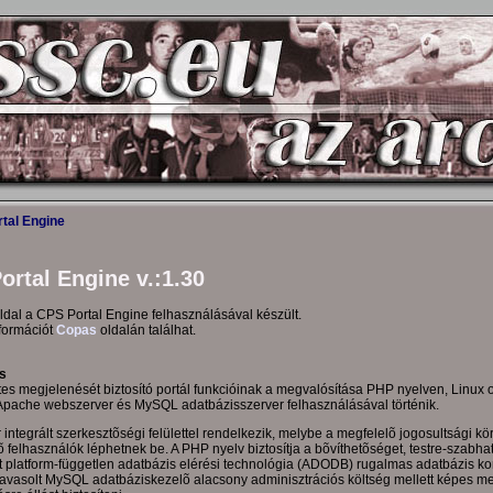
tal Engine
ortal Engine v.:1.30
dal a CPS Portal Engine felhasználásával készült.
formációt
Copas
oldalán találhat.
s
tes megjelenését biztosító portál funkcióinak a megvalósítása PHP nyelven, Linux 
Apache webszerver és MySQL adatbázisszerver felhasználásával történik.
 integrált szerkesztõségi felülettel rendelkezik, melybe a megfelelõ jogosultsági kör
 felhasználók léphetnek be. A PHP nyelv biztosítja a bõvíthetõséget, testre-szabha
t platform-független adatbázis elérési technológia (ADODB) rugalmas adatbázis kon
A javasolt MySQL adatbáziskezelõ alacsony adminisztrációs költség mellett képes m