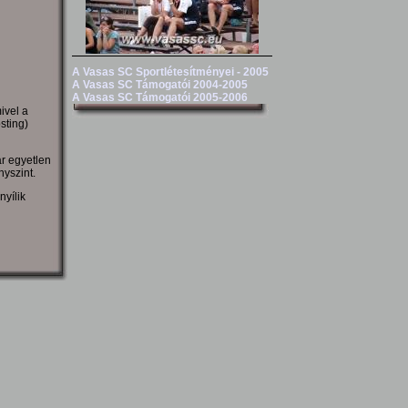
A Vasas SC Sportlétesítményei - 2005
A Vasas SC Támogatói 2004-2005
A Vasas SC Támogatói 2005-2006
ivel a
sting)
ár egyetlen
nyszint.
nyílik