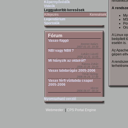
rendelkezés
Képernyővédők
Videók
A rendsze
Leggyakoribb keresések
Kifejezés
Keresések
MyS
Legendárium
MS
Sportolók
Po
Or
A Linux op
Fórum
beépített 
Vasas-függö
esetén is.
brenner balázs
2007.01.10. 19:39
Az Apache 
NBI vagy NBII ?
gépen elhe
Lukács László
2006.12.21. 11:05
Mi hiányzik az oldalról?
A rendszer
Katona Zoltán
terhelésme
2006.10.28. 19:29
Vasas labdarúgás 2005-2006
Timár György
2006.06.24. 17:48
Vasas férfi vízilabda csapat
2005-2006
skizoo
2006.06.07. 00:14
Nyomtatható verzió
Webmester
|
CPS Portal Engine