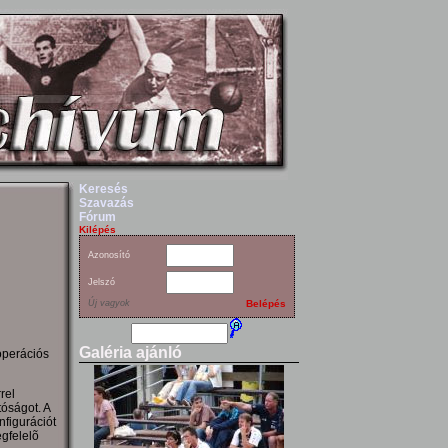
Keresés
Szavazás
Fórum
Kilépés
Azonosító
Jelszó
Új vagyok
Belépés
Galéria ajánló
operációs
rel
tóságot. A
figurációt
egfelelõ