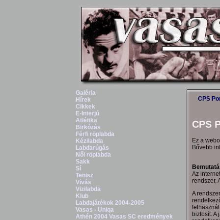
Galéria
CPS Por
Hírek
Cikkek
E-Interjú
Atlétika
CPS P
Birkózás
Férfi röplabda
Ez a webol
Kézilabda
Bővebb in
Labdarúgás
Női röplabda
Sakk
Bemutatá
Sí
Az interne
Tenisz
rendszer, 
Vívás
Vizilabda
A rendszer
Klub
rendelkezõ
Labdajátékok 2004-2005
felhasznál
Vasas - Uniqa
biztosít. 
Athén 2004 Vasas SC eredmények