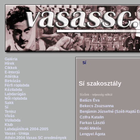
Galéria
Sí
Hírek
Cikkek
E-Interjú
Atlétika
Birkózás
Sí szakosztály
Férfi röplabda
Kézilabda
Labdarúgás
Sízőink - teljesség nélkül
Női röplabda
Balázs Éva
Sakk
Bekecs Zsuzsanna
Sí
Benjámin Józsefné (Széll-Hajdú 
Tenisz
Vívás
Czifra Katalin
Vizilabda
Farkas László
Klub
Holló Miklós
Labdajátékok 2004-2005
Vasas - Uniqa
Lengyel Ágota
Athén 2004 Vasas SC eredmények