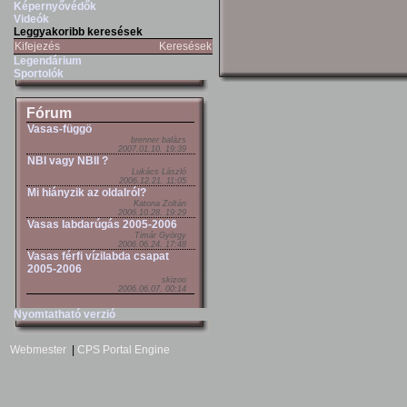
Képernyővédők
Videók
Leggyakoribb keresések
Kifejezés
Keresések
Legendárium
Sportolók
Fórum
Vasas-függö
brenner balázs
2007.01.10. 19:39
NBI vagy NBII ?
Lukács László
2006.12.21. 11:05
Mi hiányzik az oldalról?
Katona Zoltán
2006.10.28. 19:29
Vasas labdarúgás 2005-2006
Timár György
2006.06.24. 17:48
Vasas férfi vízilabda csapat
2005-2006
skizoo
2006.06.07. 00:14
Nyomtatható verzió
Webmester
|
CPS Portal Engine