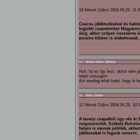
19 Német Gábor 2004.06.25. 11:
Csucsu játéktudásával és habit
legjobb csapatember Magyarors
évig, akkor szépen összeérne és
posztra többen is alakalmasak,
19
Német Gábor (Némó)
Huh, ha ez így lesz, akkor nem p
lehet visszajön!
Azt esetleg lehet tudni, hogy ki 
18
Kósz Zoltán
12 Német Gábor 2004.06.25. 10:
A tavalyi csapatból úgy néz ki
megszereztük, Székely Bulcsúv
helyre is vannak jelöltek, akik
játékosokat is fogunk nevezni.