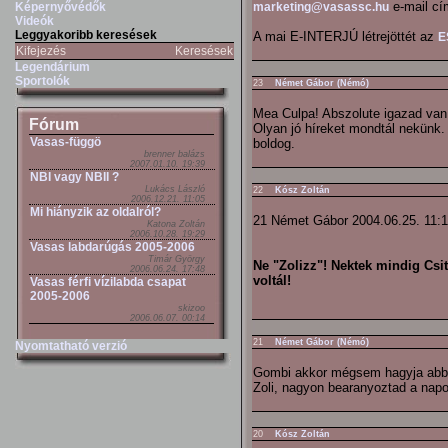
e-mail cí
Képernyővédők
marketing@vasassc.hu
Videók
Leggyakoribb keresések
A mai E-INTERJÚ létrejöttét az
E
Kifejezés
Keresések
Legendárium
Sportolók
23
Német Gábor (Némó)
Mea Culpa! Abszolute igazad van
Fórum
Olyan jó híreket mondtál nekünk.
Vasas-függö
boldog.
brenner balázs
2007.01.10. 19:39
NBI vagy NBII ?
Lukács László
22
Kósz Zoltán
2006.12.21. 11:05
Mi hiányzik az oldalról?
21 Német Gábor 2004.06.25. 11:
Katona Zoltán
2006.10.28. 19:29
Vasas labdarúgás 2005-2006
Timár György
Ne "Zolizz"! Nektek mindig Csit
2006.06.24. 17:48
voltál!
Vasas férfi vízilabda csapat
2005-2006
skizoo
2006.06.07. 00:14
21
Német Gábor (Némó)
Nyomtatható verzió
Gombi akkor mégsem hagyja abba?
Zoli, nagyon bearanyoztad a napo
20
Kósz Zoltán