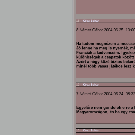
17
Kósz Zoltán
8 Német Gábor 2004.06.25. 10:0
Ha tudom megnézem a meccseke
Jó lenne ha meg is nyernék, mi
Franciák a kedvenceim. Igyeksz
különbségek a csapatok között (
Azért a négy közé biztos beke
minél több vasas játékos lesz k
16
Kósz Zoltán
7 Német Gábor 2004.06.24. 08:3
Egyelőre nem gondolok erre a fe
Magyarországon, és ha egy csa
15
Kósz Zoltán