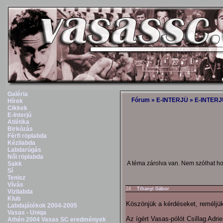
Galéria
Fórum
»
E-INTERJÚ
»
E-INTERJÚ
Hírek
Cikkek
E-Interjú
Atlétika
Birkózás
Férfi röplabda
Kézilabda
Labdarúgás
Női röplabda
A téma zárolva van. Nem szólhat h
Sakk
Sí
Tenisz
Vívás
24
Tihanyi Gábor
Vizilabda
Klub
Köszönjük a kérdéseket, reméljük
Labdajátékok 2004-2005
Vasas - Uniqa
Az ígért Vasas-pólót Csillag Adri
Athén 2004 Vasas SC eredmények