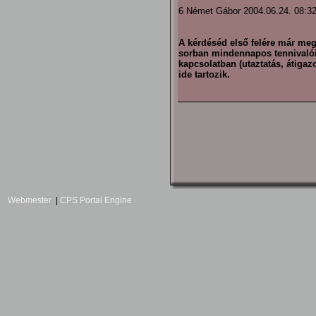
6 Német Gábor 2004.06.24. 08:3
A kérdéséd első felére már meg
sorban mindennapos tennivalóim
kapcsolatban (utaztatás, átigaz
ide tartozik.
Webmester
|
CPS Portal Engine