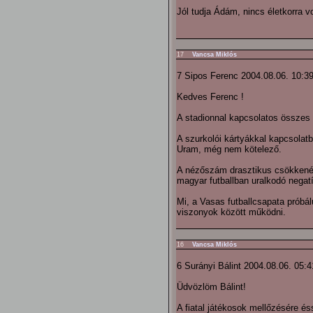
Jól tudja Ádám, nincs életkorra 
17
Vancsa Miklós
7 Sipos Ferenc 2004.08.06. 10:3
Kedves Ferenc !
A stadionnal kapcsolatos összes
A szurkolói kártyákkal kapcsolat
Uram, még nem kötelező.
A nézőszám drasztikus csökkenés
magyar futballban uralkodó negatí
Mi, a Vasas futballcsapata prób
viszonyok között működni.
16
Vancsa Miklós
6 Surányi Bálint 2004.08.06. 05:4
Üdvözlöm Bálint!
A fiatal játékosok mellőzésére és