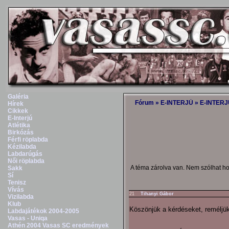
Galéria
Fórum
»
E-INTERJÚ
»
E-INTERJ
Hírek
Cikkek
E-Interjú
Atlétika
Birkózás
Férfi röplabda
Kézilabda
Labdarúgás
Női röplabda
A téma zárolva van. Nem szólhat h
Sakk
Sí
Tenisz
Vívás
21
Tihanyi Gábor
Vizilabda
Klub
Köszönjük a kérdéseket, reméljük
Labdajátékok 2004-2005
Vasas - Uniqa
Athén 2004 Vasas SC eredmények