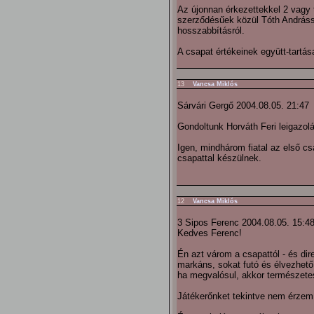
Az újonnan érkezettekkel 2 vagy 
szerződésűek közül Tóth Andrással
hosszabbításról.
A csapat értékeinek együtt-tartá
13
Vancsa Miklós
Sárvári Gergő 2004.08.05. 21:47
Gondoltunk Horváth Feri leigazol
Igen, mindhárom fiatal az első cs
csapattal készülnek.
12
Vancsa Miklós
3 Sipos Ferenc 2004.08.05. 15:4
Kedves Ferenc!
Én azt várom a csapattól - és di
markáns, sokat futó és élvezhető
ha megvalósul, akkor természet
Játékerőnket tekintve nem érzem ú