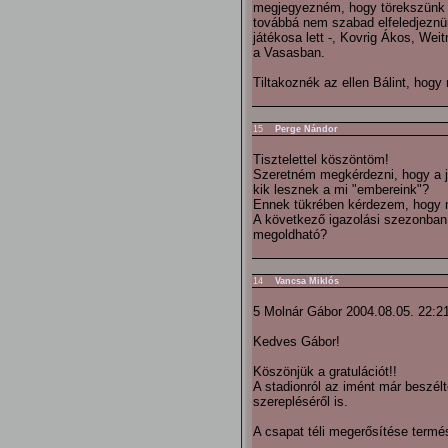
megjegyezném, hogy törekszünk K
továbbá nem szabad elfeledjeznün
játékosa lett -, Kovrig Ákos, Wei
a Vasasban.
Tiltakoznék az ellen Bálint, hogy
15
Perge Nándor
Tisztelettel köszöntöm!
Szeretném megkérdezni, hogy a j
kik lesznek a mi "embereink"?
Ennek tükrében kérdezem, hogy mi
A következő igazolási szezonban, 
megoldható?
14
Vancsa Miklós
5 Molnár Gábor 2004.08.05. 22:2
Kedves Gábor!
Köszönjük a gratulációt!!
A stadionról az imént már beszél
szerepléséről is.
A csapat téli megerősítése termé