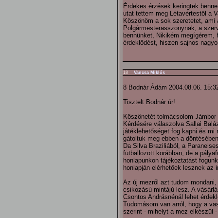
Érdekes érzések keringtek benne
utat tettem meg Létavértestől a 
Köszönöm a sok szeretetet, ami 
Polgármesterasszonynak, a szerv
bennünket, Nikikém megígérem, 
érdeklődést, hiszen sajnos nagy
18
Vancsa Miklós
8 Bodnár Ádám 2004.08.06. 15:3
Tisztelt Bodnár úr!
Köszönetét tolmácsolom Jámbor úr
Kérdésére válaszolva Sallai Balá
játéklehetőséget fog kapni és mi
gátoltuk meg ebben a döntésében
Da Silva Braziliából, a Paraneise
futballozott korábban, de a pálya
honlapunkon tájékoztatást fogun
honlapján elérhetőek lesznek az i
Az új mezről azt tudom mondani,
csikozású mintájú lesz. A vásárl
Csontos Andrásnénál lehet érdekl
Tudomásom van arról, hogy a vas
szerint - mihelyt a mez elkészül -