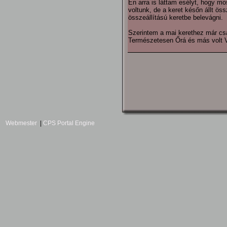
Én arra is láttam esélyt, hogy mo
voltunk, de a keret későn állt ö
összeállítású keretbe belevágni.
Szerintem a mai kerethez már csa
Természetesen Őrá és más volt Vas
Webmester
|
CPS Portal Engine