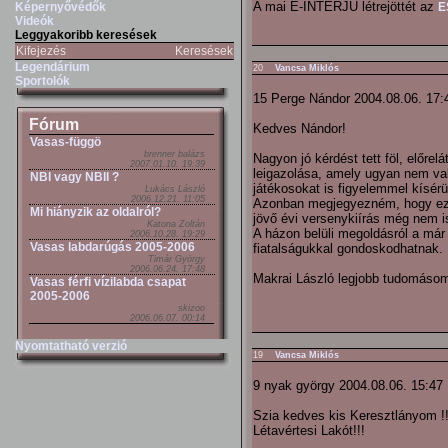
A mai E-INTERJÚ létrejöttét az
Képernyővédők
E
Videók
Leggyakoribb keresések
Kifejezés
Keresések
Legendárium
20
Vancsa Miklós
Sportolók
15 Perge Nándor 2004.08.06. 17:
Fórum
Kedves Nándor!
Vasas-függö
brenner balázs
Nagyon jó kérdést tett föl, előre
2007.01.10. 19:39
leigazolása, amely ugyan nem va
NBI vagy NBII ?
játékosokat is figyelemmel kísérü
Lukács László
2006.12.21. 11:05
Azonban megjegyezném, hogy ez m
Mi hiányzik az oldalról?
jövő évi versenykiírás még nem i
Katona Zoltán
A házon belüli megoldásról a má
2006.10.28. 19:29
Vasas labdarúgás 2005-2006
fiatalságukkal gondoskodhatnak.
Timár György
2006.06.24. 17:48
Makrai László legjobb tudomásom 
Vasas férfi vízilabda csapat
2005-2006
skizoo
2006.06.07. 00:14
Nyomtatható verzió
19
Vancsa Miklós
9 nyak györgy 2004.08.06. 15:47
Szia kedves kis Keresztlányom !
Létavértesi Lakót!!!